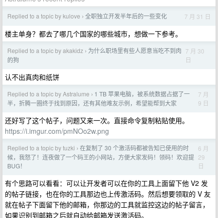
Replied to a topic by kulove
全职独立开发半年后的一些变化
7 月 31 日
›
楼主单身？都去了哪几个国家的哪些城市，想做一下参考。
Replied to a topic by akakidz
为什么职场里有些人愿意当吃不到肉
7 月 30
›
日
的狗
认不出真肉和纸饼
Replied to a topic by Astralume
1 TB 苹果电脑，被系统数据占据了一
7 月
›
9 日
半，折腾一圈终于找到原因，还有其他难友示例，希望能帮到大家
还好写了这个帖子，问题又来一次。直接命令复制粘贴使用。
https://i.imgur.com/pmNOo2w.png
Replied to a topic by tuzki
在复制了 30 个激活码都被告知已使用的时
6 月
›
29
候，我怒了！连夜做了一个码王的小网站，方便大家发码！领码！欢迎提
日
BUG！
有个思路可以看看：可以让开发者可以在你的工具上面留下他 V2 发
的帖子链接，也在你的工具那边也上传激活码。然后想要领取的 V 友
就在帖子下面留下他的邮箱，你那边的工具就监控这边的帖子留言，
如果识别到邮箱之后就自动给邮箱发送激活码。