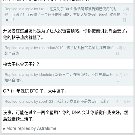
Replied to a topic by tuzki
在复制了 30 个激活码都被告知已使用的时
6 月
›
29
候，我怒了！连夜做了一个码王的小网站，方便大家发码！领码！欢迎提
日
BUG！
开发者在这里发码是为了让大家留言顶帖，你都把他引到外面去了，
他的帖子热度就低了。
Replied to a topic by xusanduo2019
孩子幼儿园的老师让我去帮忙
6 月 23
›
日
装个系统
挟太子以令天子？？
Replied to a topic by ideeinfo
辞职三年，在家带娃，不想被淘汰开
6 月 12
›
日
始搭自动化
OP 11 年就玩 BTC 了，太牛逼了。
Replied to a topic by sport123
人过 30 岁真的不是为自己而活了
6 月 6 日
›
没事，可能在过个一两个星期？你的 DNA 会让你感觉自我良好，然
后就继续生活了。
More replies by Astralume
»