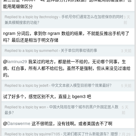
能用尾缀做区分
Replied to a topic by itechnology
手机号你们通常怎么在加密保存的同时
3 天
›
前
兼具模糊搜索的功能？
ngram 分词后，拿到你 ngram 数组的结果，不就能反推出手机号了
吗？最后还是相当于明文存储
Replied to a topic by summerhot
关于单位同事给钱的事
3 天前
›
@
laminux29
我呆过的地方，都是统一不给的，无论哪个同事，生
病、红白事，所有人都不给红包。虽然不是强制，但从来没见过谁给
的。
Replied to a topic by jedeft
中文文本嵌入模型目前哪个效果最好？
5 天前
›
试了好多个，感觉区别不大，直接上 bgem3 吧
Replied to a topic by won
中国大陆现在哪个城市的黑户外国定居人数
5 天
›
前
最多？
@
Danswerme
这不很明显，没有钱啊。或者美国去不了啊
Replied to a topic by squirrel7105
兄弟们都买了什么新能源车？理想
7 月 29
›