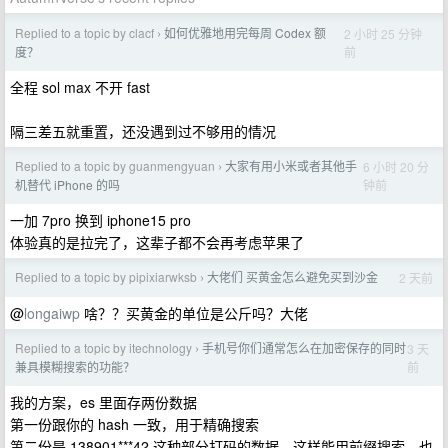
Replied to a topic by clacf
如何优雅地用完每周 Codex 额
2 小时 25 分钟
›
前
度？
全程 sol max 不开 fast
隔三差五就重置，还没遇到过不够用的情况
Replied to a topic by guanmengyuan
大家有用小米或者其他手
6 小时 20 分
›
钟前
机替代 iPhone 的吗
一加 7pro 换到 iphone15 pro
体验真的是拉完了，这辈子都不会再考虑苹果了
Replied to a topic by pipixiarwksb
大佬们 买黄金怎么避免买到沙金
2 天前
›
@
longaiwp
啥？？买黄金的单位是公斤吗？大佬
Replied to a topic by itechnology
手机号你们通常怎么在加密保存的同时
3 天
›
前
兼具模糊搜索的功能？
我的方案，es 里面存两份数据
第一份跟你的 hash 一致，用于精确搜索
第二份是 138901***42 这种部分打码的数据，这样能用前缀搜索，也