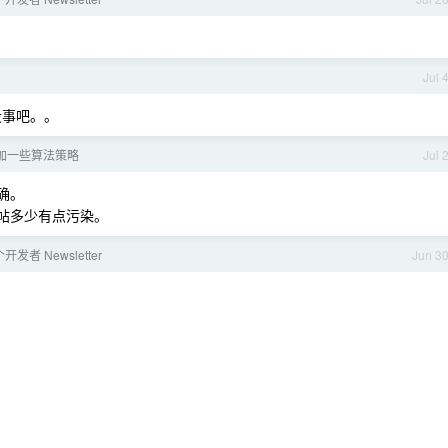
Jul 
望没事吧。。
加一些算法策略
Jul 
确。
发帖多少有点污染。
发者 Newsletter
Jun 3