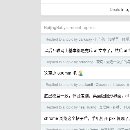
Deals
info,
BeijingBaby's recent replies
Replied to a topic by
darkway
问与答
知乎里一眼望
›
›
以后互联网上基本都是充斥 ai 文章了，然后 ai
Replied to a topic by
ccraohng
观鸟
最近一次拍的
›
›
这至少 600mm 吧
Replied to a topic by
blackantt
Claude
用 claud
›
›
底层模型一致，体验差别，桌面版图形界面，cl
Replied to a topic by
nealHuang
互联网
卧槽， P
›
›
chrome 浏览这个帖子后，手机打开 pxx 复现
Replied to a topic by
BeijingBaby
分享创造
做了一个开