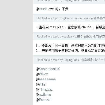
›
›
@
lixuda
aws 的，不贵
Replied to a topic by
gkiwi
Claude
claude 老号被封
›
›
一直在用 max plan ，重度依赖 claude ，希
Replied to a topic by
coolair
V2EX
建议给推广贴增
›
›
1 、不断发「同一事物」基本只能人为判断才准
2 、鼓励使用历史置顶是好的，毕竟总是重复
Replied to a topic by
BeijingBaby
分享创造
做了一个开
›
›
@
SeptemberHX
@
Wikey
@
aaaaaaaaa
@
stille
@
Timzzzzz
@
awfkdso
@
Echo521