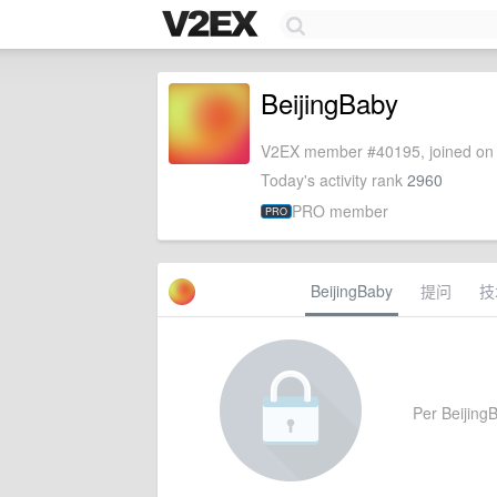
BeijingBaby
V2EX member #40195, joined on 
Today's activity rank
2960
PRO member
PRO
BeijingBaby
提问
技
Per BeijingB