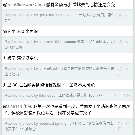
@
NonClockworkChen
感觉金额再小 看比赛的心情还是会变
Replied to a topic by geniushui
Vibe coding 一时爽，没有用户怎么
7 月 16
›
日
办？
做它个 200 个再说
Replied to a topic by simracer1994
vscode 迎来 1.129 新版本， UI
7 月 16
›
日
现代化重做
升级了 感觉没变化
Replied to a topic by carverReal
长鑫会是存储赛道的续命灵丹还是
7 月 15
›
日
山顶站岗？
开盘 30 左右能买到的话我就梭了，虽然不太可能
Replied to a topic by SilenceLL
土区续费这是长期 499 了吗
7 月 15 日
›
@
aice114
笑死 我第一次也是看到一次，后面发了个贴说我续了两次
了，评论区就说可以续两次，现在又变成三次了
Replied to a topic by meiguozhiguang
7 月 10 日 16 倍做多海力士，
7 月 13
›
日
今天下午 15 点爆仓