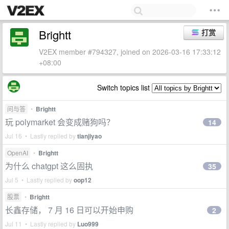
Brightt
打赏
V2EX member #794327, joined on 2026-03-16 17:33:12
+08:00
Switch topics list
问与答
•
Brightt
玩 polymarket 会变成赌狗吗？
14
Jul 16 • Lastly replied by
tianjiyao
OpenAI
•
Brightt
为什么 chatgpt 这么固执
35
Jul 5 • Lastly replied by
oop12
股票
•
Brightt
长鑫存储， 7 月 16 日可以开始申购
2
Jul 11 • Lastly replied by
Luo999