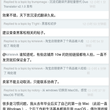
Replied to a topic by trumpmaga
沉浸式翻译开源轻量替代 Duo
12 小时 1 分
›
钟前
Translator v2.1.0 发布
效果不错，天下苦沉浸式翻译久矣。
Replied to a topic by T1ght
黑客松初步
12 小时 53 分钟前
›
建议查查黑客松相关的帖子。
Replied to a topic by kirieievk
淘宝店随便弄了个商品被人给
12 小时 54 分
›
钟前
拍了.咱处理
@
kirieievk
谁知道呢，有些店铺弄 10w 的防拍链接都有人拍，一直不
发货就扣保证金了。
Replied to a topic by kirieievk
淘宝店随便弄了个商品被人给拍
13 小时 4 分钟
›
前
了.咱处理
卖家不能主动取消，只能联系协商了。
Replied to a topic by notcry
从 windows 切换到 MacOS，感觉
13 小时 37 分
›
钟前
MacOS 不好用。
很多是习惯问题，我从去年毕业后买了自己的第一台 Mac （此前一直
是 Windows ），之后工作和生活基本都是在用 macOS ，偶尔游戏娱