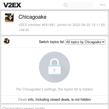
Chicagoake
V2EX member #591981, joined on 2022-08-22 15:11:55
+08:00
Switch topics list
Per Chicagoake's settings, the topics list is hidden
Deals
info, including closed deals, is not hidden
Chicagoake's recent replies