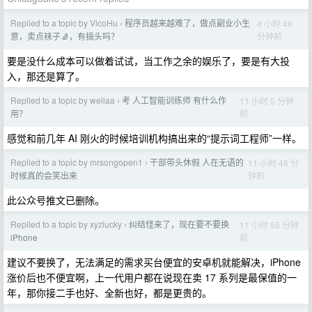
Replied to a topic by VicoHu
程序员越来越难了，做点副业小生
4 小时 48
›
分钟前
意，卖点袜子🧦，有搞头吗？
要是没什么成本可以做着试试，当工作之余的娱乐了，要是有大投
入，那还是算了。
Replied to a topic by weilaa
考 人工智能训练师 有什么作
11 小时 5 分钟
›
前
用？
感觉和前几年 AI 刚火的时候培训机构搞出来的“提示词工程师”一样。
Replied to a topic by mrsongopen1
干部带头休假 人在无语的
11 小时 48 分
›
钟前
时候真的会笑出来
此公众号推文已删除。
Replied to a topic by xyzlucky
纠结怪来了，现在要不要换
11 小时 58 分钟
›
前
iPhone
建议不要换了，无法满足的需求买台便宜的安卓机就能解决，iPhone
涨价后也不便宜啊，上一代用户都在说现在卖 17 系列是最保值的一
年，那你接二手也好、全新也好，都是更贵的。