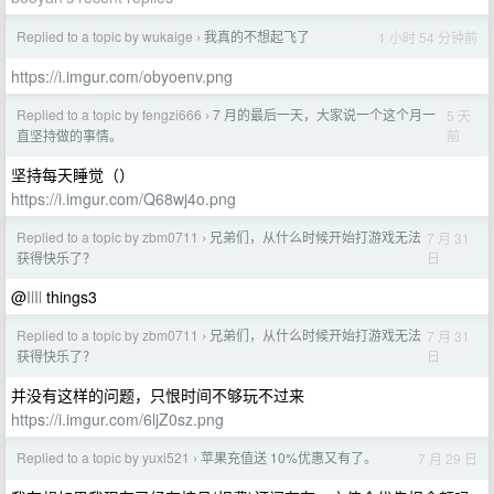
Replied to a topic by wukaige
我真的不想起飞了
1 小时 54 分钟前
›
https://i.imgur.com/obyoenv.png
Replied to a topic by fengzi666
7 月的最后一天，大家说一个这个月一
5 天
›
前
直坚持做的事情。
坚持每天睡觉（）
https://i.imgur.com/Q68wj4o.png
Replied to a topic by zbm0711
兄弟们，从什么时候开始打游戏无法
7 月 31
›
日
获得快乐了？
@
IlIl
things3
Replied to a topic by zbm0711
兄弟们，从什么时候开始打游戏无法
7 月 31
›
日
获得快乐了？
并没有这样的问题，只恨时间不够玩不过来
https://i.imgur.com/6ljZ0sz.png
Replied to a topic by yuxi521
苹果充值送 10%优惠又有了。
7 月 29 日
›