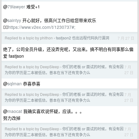
@
79lawyer
难受+1
@
saintyy
开心就好，很高兴工作日给您带来欢乐
🙂‍↔️
https://www.v2ex.com/t/1230737#;
Replied to a topic by phithon
fastjson2 也出远程代码执行漏洞
7 月 27 日
›
绝了，公司全员升级，还没弄完呢，又出来。搞不明白有同事那么偏
爱 fastjson
Replied to a topic by DeepSIeep
你们的老板 or 面试的时候，有没有因
7 月
›
27 日
为你的学历是二本被低估，普本在当下还有竞争力么
@
sqlman
恭喜恭喜
Replied to a topic by DeepSIeep
你们的老板 or 面试的时候，有没有因
7 月
›
27 日
为你的学历是二本被低估，普本在当下还有竞争力么
@
maocat
我确实喜欢说怀疑，应该。。。
努力改掉
Replied to a topic by DeepSIeep
你们的老板 or 面试的时候，有没有因
7 月
›
27 日
为你的学历是二本被低估，普本在当下还有竞争力么