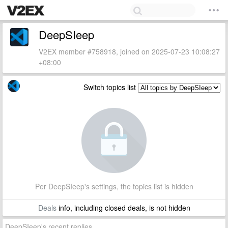
DeepSIeep
V2EX member #758918, joined on 2025-07-23 10:08:27
+08:00
Switch topics list
Per DeepSIeep's settings, the topics list is hidden
Deals
info, including closed deals, is not hidden
DeepSIeep's recent replies