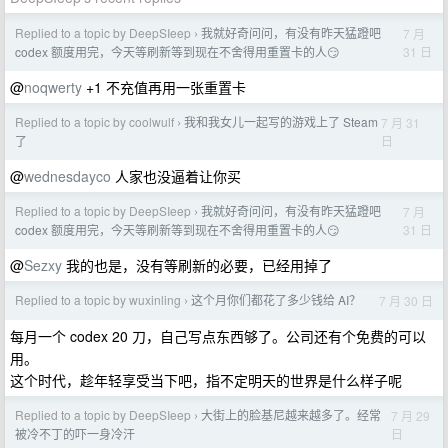
Replied to a topic by DeepSIeep
我就好奇问问，有没有昨天猛蹬吧
7 月
›
31 日
codex 额度用完，今天等刷新等到现在不舍得用重置卡的人😏
@
noqwerty
+1 不充值再用一张重置卡
Replied to a topic by coolwulf
我和我女儿一起写的游戏上了 Steam
7 月 31
›
日
了
@
wednesdayco
人家也没逼着让你买
Replied to a topic by DeepSIeep
我就好奇问问，有没有昨天猛蹬吧
7 月
›
31 日
codex 额度用完，今天等刷新等到现在不舍得用重置卡的人😏
@
Sezxy
我的也是，没有等刷新的必要，已经用掉了
Replied to a topic by wuxinling
这个月你们都花了多少钱给 AI？
7 月 30 日
›
每月一个 codex 20 刀，自己写点东西够了。公司还有个免费的可以
用。
这个时代，趁年轻享受当下吧，指不定明天的世界是什么样子呢
Replied to a topic by DeepSIeep
大街上的脸基尼越来越多了。经常
7 月 29
›
日
被冷不丁的吓一身冷汗