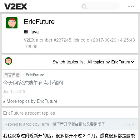
EricFuture
🏢
java
V2EX member #237245, joined on 2017-06-26 14:25:43
+08:00
Switch topics list
自言自语
•
EricFuture
今天回家过端午有点小郁闷
Jun 15, 2018
More topics by EricFuture
»
EricFuture's recent replies
Replied to a topic by Rrrrrr
楼下新开早餐店很快又要倒闭了
2 天前
›
我也观察过附近新开的店，很多都开不过 3 个月，感觉很多都是脑袋