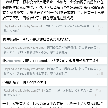
一热就开了，根本没有做市场调查，比如有一个没有牌子的奶茶店在
装修的时候我就觉得开不久（附近已经有 2-3 家连锁奶茶有家蜜雪还
有 2 家咖啡店），果然开了不到一个月就旺铺转让了，还有一个水果
店开了不到一周就转让了，我在想这是在洗钱吗。
Replied to a topic by Vermonth
为什么 v 站有这么多人都觉得结婚出彩
3 天
›
前
礼是应该的？
我也很震惊，彩礼不是封建社会卖女儿的钱么
Replied to a topic by vzextreme
请问各位天才程序员们，智谱的 Pro 套
7 月
›
31 日
餐和 GPT 的 Plus 套餐价格差不多，哪个比较耐用
@
vzextreme
对啊，deepseek 非常便宜的，敞开用都花不了多少
Replied to a topic by vzextreme
请问各位天才程序员们，智谱的 Pro 套
7 月
›
31 日
餐和 GPT 的 Plus 套餐价格差不多，哪个比较耐用
不用纠结了，换 DeepSeek 吧
Replied to a topic by zbm0711
兄弟们，从什么时候开始打游戏无法
7 月 31
›
日
获得快乐了？
一个是家里有太多事情没办法静下心来玩，另外一个是没有找到适合