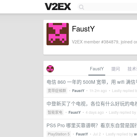
FaustY
V2EX member #384879, joined on
FaustY
提问
技术
电信 860 一年的 500M 宽带，用 wifi 满
宽带症候群
•
FaustY
•
1h 2m ago
• Lastly replied 
中登新买了个电视，各位有什么好玩的电视
智能家电
•
FaustY
•
4 days ago
• Lastly replied by
PS5 Pro 哪里买靠谱啊？看京东自营是
PlayStation 5
•
FaustY
•
Jul 2
• Lastly replied by
w