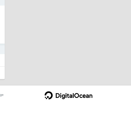
8
2
ge