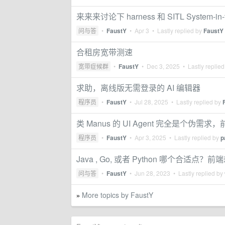
来来来讨论下 harness 和 SITL System-in-t
问与答
•
FaustY
•
Apr 3
• Lastly replied by
FaustY
合租房宽带测速
宽带症候群
•
FaustY
•
Dec 3, 2025
• Lastly replie
求助，离线版无需登录的 AI 编辑器
程序员
•
FaustY
•
Jul 28, 2025
• Lastly replied by
类 Manus 的 UI Agent 完全是个伪需
程序员
•
FaustY
•
Apr 3, 2025
• Lastly replied by
p
Java , Go, 或者 Python 哪个合适
问与答
•
FaustY
•
Jun 28, 2023
• Lastly replied by
More topics by FaustY
»