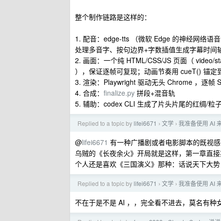
整个制作链路是这样的：
1. 配音：edge-tts （微软 Edge 的神经网络语音，
处理多音字、按句边界+字数插值生成字幕时间
2. 画面：一个纯 HTML/CSS/JS 页面（ vide
），保证逐帧可复现；动画节奏用 cueT() 
3. 渲染：Playwright 驱动无头 Chrome ，逐帧 S
4. 合成：
finalize.py
拼段+混音轨
5. 辅助：codex CLI 生成了片头片尾的红绸/粒子
Replied to a topic by
lifei6671
文学
我准备使用 AI
›
›
@
lifei6671
有一种广播剧或者电影脚本的既视感
乌贼的《长夜余火》开局就是这样，第一章直接
个人还是喜欢《三国演义》那种：话说天下大势
Replied to a topic by
lifei6671
文学
我准备使用 AI
›
›
不在于是不是 AI ，，完全看不进去，莫名有