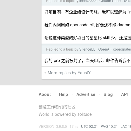
Replied to a topic by
fennu2333
Claude Code
说说
›
›
好项目啊，有企业级设计思想，我可以理解为 jira
我们内网用的 opencode cli, 好像还不能 daem
话说这种类型的好项目的星星比 skill 少，还是
Replied to a topic by
SilenceLL
OpenAI
coordina
›
›
我的 pro 之前被封了，当天申诉，邮件告诉
More replies by FaustY
»
About
·
Help
·
Advertise
·
Blog
·
API
创意工作者们的社区
World is powered by solitude
VERSION: 3.9.8.5 · 17ms ·
UTC 02:21
·
PVG 10:21
·
LAX 1