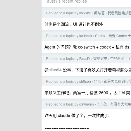
FaustY's recent replies
Replied to a topic by
lyxxxh2
问与答
我看到圆角按钮
›
›
时尚是个潮流，UI 设计也不例外
Replied to a topic by
turfbook
Codex
最近 Codex
›
›
Agent 的问题？我 cc-switch + codex + 私有
Replied to a topic by
FaustY
智能家电
中登新买了个
›
›
@
elias94
没事，下班了喜欢关灯开着电视躺沙
Replied to a topic by
ch0sen
北京
都是怎么租到心
›
›
来顺义工作吧，两室一厅精装 2600 ，太 T
Replied to a topic by
dawnven
问与答
有没有大佬用
›
›
昨天用 claude 做了个，一次性成了:
===================