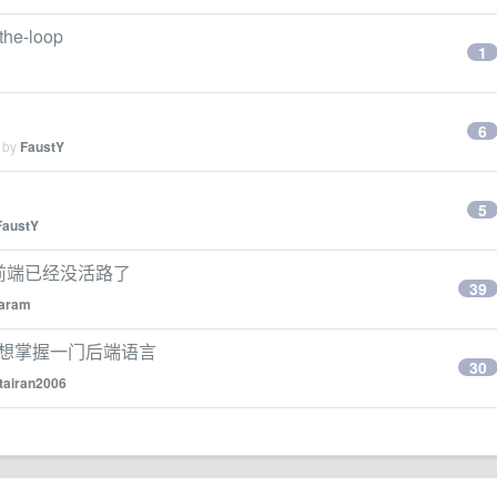
he-loop
1
6
d by
FaustY
5
FaustY
求，前端已经没活路了
39
aram
点？前端想掌握一门后端语言
30
tairan2006