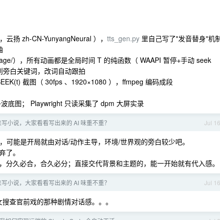
云扬 zh-CN-YunyangNeural ），
tts_gen.py
里自己写了"发音替身"机
轴
o/stage/），所有动画都是全局时间 T 的纯函数（ WAAPI 暂停+手动 seek
锚定到旁白关键词，改词自动跟拍
EEK(t) 截图（ 30fps 、1920×1080 ），ffmpeg 编码成段
波底图； Playwright 只读采集了 dpm 大屏实录
 来写小说，大家看看写出来的 AI 味重不重？
Jul 1
，可能是开局就由对话/动作主导，环境/世界观的旁白较少吧。
弃了。
，分久必合，合久必分；直接交代背景和主题的，能一开始就有代入感。
 来写小说，大家看看写出来的 AI 味重不重？
Jul 1
种女搜查官前戏的那种剧情对话感。。。