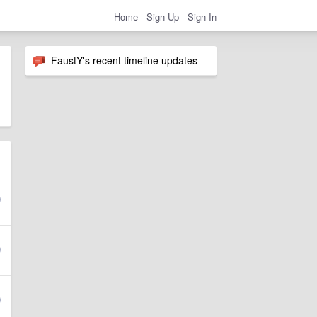
Home
Sign Up
Sign In
FaustY's recent timeline updates