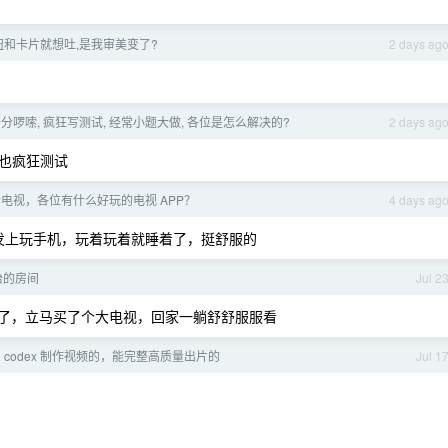
和卡片就想吐,是我审美变了?
2 days ag
 十分啰嗦, 疯狂写测试, 经常小题大做, 各位是怎么解决的?
2 days ag
 ds 也疯狂测试
电视，各位有什么好玩的电视 APP？
4 days ag
发上玩手机，玩着玩着就睡着了，挺舒服的
怡的房间
Jul 2
M 爽了，立马买了个大电视，回家一躺舒舒服服看
 codex 制作视频的，能完整高质量出片的
Jul 1