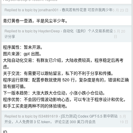
Replied to a topic by jonathan001
春风若有怜花意 可否许我再少年
5 月 23 日
›
青灯黄卷一壶酒，半是风尘半少年。
Replied to a topic by HaydenDeep
自动化（盈利）个人交易系统设
5 月 20
›
日
计分享
程序属性：暂未开源。
图片来源：gpt 出图。
大陆自动化交易：有群友已介绍，大陆收费较高，程序稳定后再考
虑。
关于交流：有需要可以跟帖留言，私下的不利于分享和传播。
程序运行原理：配置参数就使用 520 行，复杂度是有的，错误和正确
皆有据可循。
下一版本趋势：大涨大跌大仓位动，小涨小跌小仓位动。
程序优势：不会因行情波动影响心态，可以专注于程序设计和优化，
和手工买卖是两种不同的体验境地。
Replied to a topic by l534891619
[压力测试] Codex GPT-5.5 新中转站
5 月
›
19 日
开业，人人免费领 3 亿 token， 评论立送 300 美刀/月会员
ID