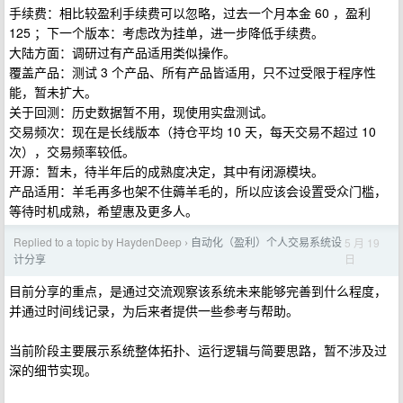
手续费：相比较盈利手续费可以忽略，过去一个月本金 60 ，盈利
125 ；下一个版本：考虑改为挂单，进一步降低手续费。
大陆方面：调研过有产品适用类似操作。
覆盖产品：测试 3 个产品、所有产品皆适用，只不过受限于程序性
能，暂未扩大。
关于回测：历史数据暂不用，现使用实盘测试。
交易频次：现在是长线版本（持仓平均 10 天，每天交易不超过 10
次），交易频率较低。
开源：暂未，待半年后的成熟度决定，其中有闭源模块。
产品适用：羊毛再多也架不住薅羊毛的，所以应该会设置受众门槛，
等待时机成熟，希望惠及更多人。
Replied to a topic by HaydenDeep
自动化（盈利）个人交易系统设
5 月 19
›
日
计分享
目前分享的重点，是通过交流观察该系统未来能够完善到什么程度，
并通过时间线记录，为后来者提供一些参考与帮助。
当前阶段主要展示系统整体拓扑、运行逻辑与简要思路，暂不涉及过
深的细节实现。