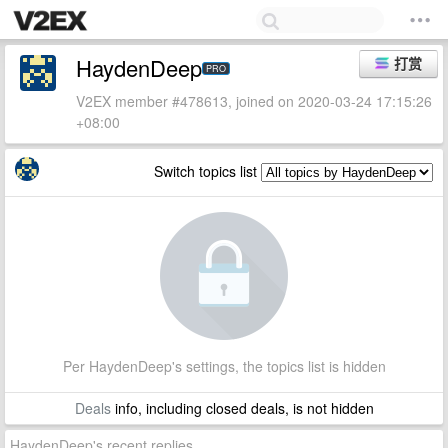
HaydenDeep
打赏
PRO
V2EX member #478613, joined on 2020-03-24 17:15:26
+08:00
Switch topics list
Per HaydenDeep's settings, the topics list is hidden
Deals
info, including closed deals, is not hidden
HaydenDeep's recent replies