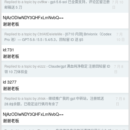
Replied to a topic by ovtfkw
gpt-5.6-sol 已全面支持，评论区留注册
7 月 10
›
日
邮箱送 5 刀
NjAzODIwNDY3QHFxLmNvbQ==
谢谢老板
Replied to a topic by CtrlAltDeleteMe
[0710 内测] Brivionix（Codex
7 月
›
10 日
Pro 池）— GPT-5.6 / 5.5 / 5.4/5.3，回帖留 ID 送 $5
id:731
谢谢老板
Replied to a topic by eizzz
Claude/gpt 满血纯净稳定 注册回帖留 ID
7 月 8
›
日
领 10 刀体验金
id 3277
谢谢老板
Replied to a topic by zhlsk
继续推广我的 gpt 中转站，注册就送
7 月 8
›
日
28.8$余额，已稳定运行俩月有余了
NjAzODIwNDY3QHFxLmNvbQ==
谢谢老板