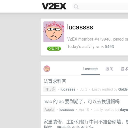
lucassss
V2EX member #479946, joined on
Today's activity rank
5493
ONLINE
lucassss
提问
技
法盲求科普
问与答
•
lucassss
•
Jul 3
• Lastly replied by
Gold
mac 的 ac 要到期了，可以去换键帽吗
Apple
•
lucassss
•
Apr 10
• Lastly replied by
dayu
家里装修，主卧和餐厅中间不准备砌墙，想
样的，隔音会不会不太行