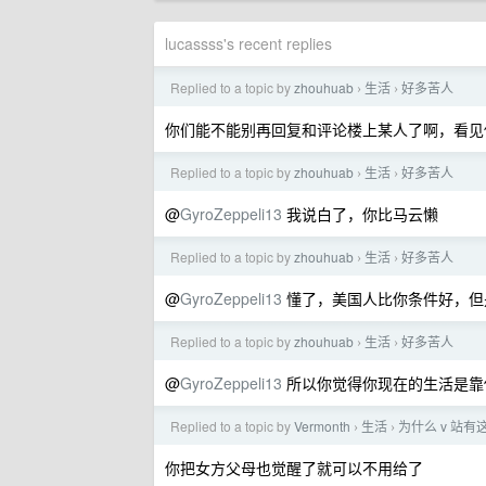
lucassss's recent replies
Replied to a topic by
zhouhuab
生活
好多苦人
›
›
你们能不能别再回复和评论楼上某人了啊，看见
Replied to a topic by
zhouhuab
生活
好多苦人
›
›
@
GyroZeppeli13
我说白了，你比马云懒
Replied to a topic by
zhouhuab
生活
好多苦人
›
›
@
GyroZeppeli13
懂了，美国人比你条件好，但
Replied to a topic by
zhouhuab
生活
好多苦人
›
›
@
GyroZeppeli13
所以你觉得你现在的生活是靠
Replied to a topic by
Vermonth
生活
为什么 v 站
›
›
你把女方父母也觉醒了就可以不用给了