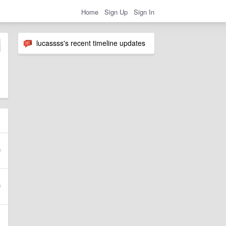
Home
Sign Up
Sign In
lucassss's recent timeline updates