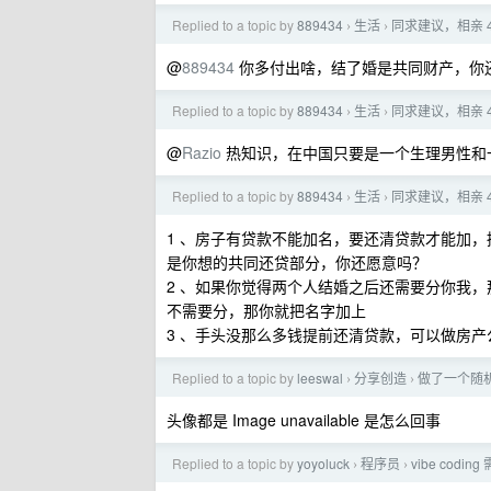
Replied to a topic by
889434
生活
同求建议，相亲 
›
›
@
889434
你多付出啥，结了婚是共同财产，你
Replied to a topic by
889434
生活
同求建议，相亲 
›
›
@
Razio
热知识，在中国只要是一个生理男性和
Replied to a topic by
889434
生活
同求建议，相亲 
›
›
1 、房子有贷款不能加名，要还清贷款才能加
是你想的共同还贷部分，你还愿意吗？
2 、如果你觉得两个人结婚之后还需要分你我，
不需要分，那你就把名字加上
3 、手头没那么多钱提前还清贷款，可以做房
Replied to a topic by
leeswal
分享创造
做了一个随
›
›
头像都是 Image unavailable 是怎么回事
Replied to a topic by
yoyoluck
程序员
vibe cod
›
›