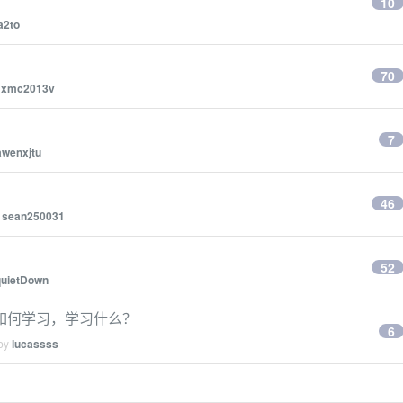
10
a2to
70
y
xmc2013v
7
awenxjtu
46
y
sean250031
52
quietDown
如何学习，学习什么？
6
 by
lucassss