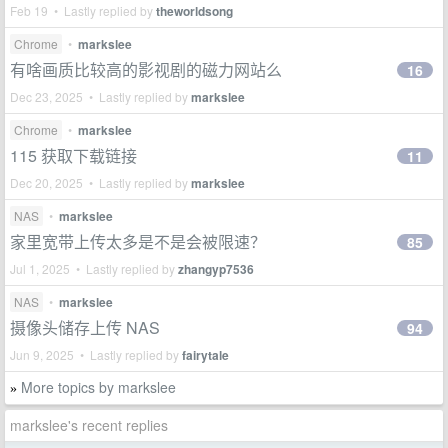
Feb 19 • Lastly replied by
theworldsong
Chrome
•
markslee
有啥画质比较高的影视剧的磁力网站么
16
Dec 23, 2025 • Lastly replied by
markslee
Chrome
•
markslee
115 获取下载链接
11
Dec 20, 2025 • Lastly replied by
markslee
NAS
•
markslee
家里宽带上传太多是不是会被限速？
85
Jul 1, 2025 • Lastly replied by
zhangyp7536
NAS
•
markslee
摄像头储存上传 NAS
94
Jun 9, 2025 • Lastly replied by
fairytale
More topics by markslee
»
markslee's recent replies