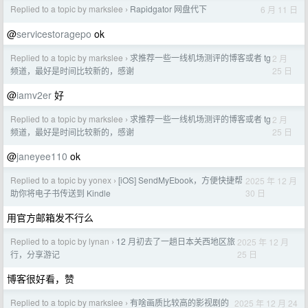
Replied to a topic by markslee
Rapidgator 网盘代下
6 月 11 日
›
@
servicestoragepo
ok
Replied to a topic by markslee
求推荐一些一线机场测评的博客或者 tg
2 月
›
25 日
频道，最好是时间比较新的，感谢
@
iamv2er
好
Replied to a topic by markslee
求推荐一些一线机场测评的博客或者 tg
2 月
›
25 日
频道，最好是时间比较新的，感谢
@
janeyee110
ok
Replied to a topic by yonex
[iOS] SendMyEbook，方便快捷帮
2025 年 12 月
›
30 日
助你将电子书传送到 Kindle
用官方邮箱发不行么
Replied to a topic by lynan
12 月初去了一趟日本关西地区旅
2025 年 12 月
›
25 日
行，分享游记
博客很好看，赞
Replied to a topic by markslee
有啥画质比较高的影视剧的
2025 年 12 月 24
›