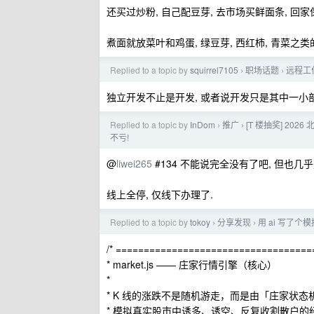
还买过炒粉, 自己配豆芽, 去市场买鲜面条, 回
煮面就放菜叶和鸡蛋, 绿豆芽, 西红柿, 青菜之类
Replied to a topic by
squirrel7105
职场话题
远程工
›
›
独立开发不止是开发, 或者说开发只是其中一小部
Replied to a topic by
InDom
推广
[T 楼抽奖] 20
›
›
不亏!
@
liwei265
#134 不能说完全没有了吧, 但也几
线上全停, 仅线下办理了.
Replied to a topic by
tokoy
分享发现
用 ai 写了个
›
›
/* ==================================
* market.js —— 庄家行情引擎（核心）
*
* K 线的涨跌不是随机游走，而是由「庄家状态
* 模拟真实股市中诱多、诱空、反复收割散户的