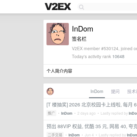
InDom
签名栏
V2EX member #530124, joined on
Today's activity rank
10648
个人简介内容
InDom
提问
技术
[T 楼抽奖] 2026 北京校园卡上线啦, 每
推广
•
InDom
•
2 days ago
• Lastly replied by
InD
预出 88VIP 权益, 优酷 35 元, 网易 40,
二手交易
•
InDom
•
Jun 4
• Lastly replied by
InDo