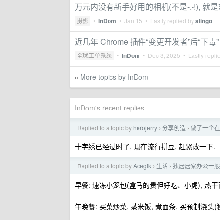
万元内没有新手好用的相机(不是-.-!), 就
摄影
•
InDom
•
Jan 15
• Lastly replied by
alingo
近几年 Chrome 插件“变更开发者”后“下毒”
全球工单系统
•
InDom
•
Dec 3, 2025
• Lastly repli
More topics by InDom
»
InDom's recent replies
Replied to a topic by
herojerry
分享创造
做了一个在
›
›
十字绣已经过时了, 现在流行拼豆, 赶紧改一下.
Replied to a topic by
Acegik
生活
独居居家办公一般
›
›
早餐: 速冻小笼包(盒马的贵但好吃、小虎), 热干
午晚餐: 买菜炒菜, 蒸米饭, 煮面条, 买预制浇头(