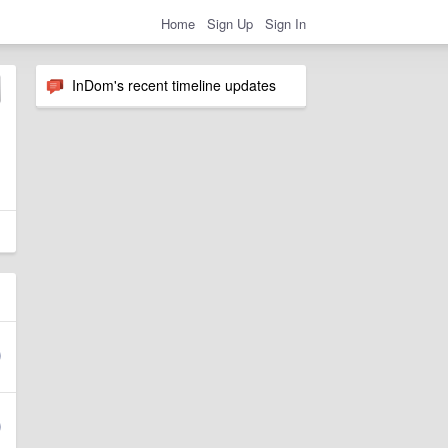
Home
Sign Up
Sign In
InDom's recent timeline updates