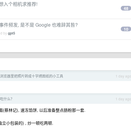
是想入个相机求推荐!
48
事件频发, 是不是 Google 也难辞其咎?
10
ed by
gpt5
浏览器里把照片转成十字绣图纸的小工具
1 day ag
吃什么？
1 day ag
面(蔡林记), 速冻馅饼, 以后准备整点肠粉那一套.
独立小包装的) , 炒一顿吃两顿.