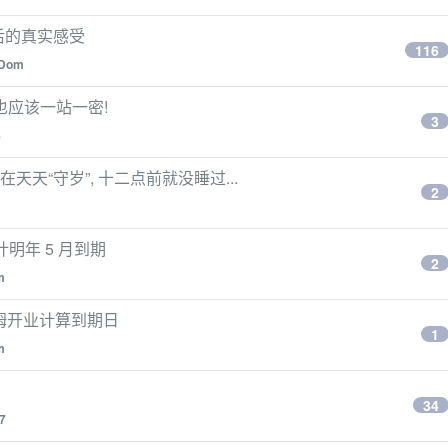
年后的真实感受
116
nDom
也应该一站一密!
3
8
天“守岁”, 十二点前就没睡过...
2
预计明年 5 月到期
2
m
山姆开业计算到期日
1
m
34
7