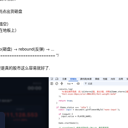
，到点出货砸盘
你踏空）
割在地板上）
砸盘) → rebound(反弹) → ...
======================== */
 要是真的股市这么容易就好了.