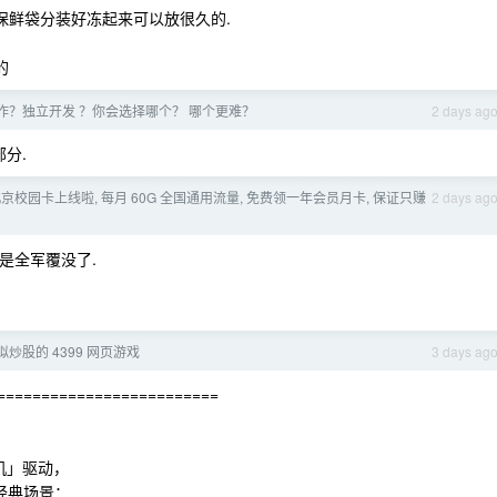
家保鲜袋分装好冻起来可以放很久的.
的
作？独立开发 ？你会选择哪个？ 哪个更难？
2 days ag
分.
26 北京校园卡上线啦, 每月 60G 全国通用流量, 免费领一年会员月卡, 保证只赚
2 days ag
乎是全军覆没了.
模拟炒股的 4399 网页游戏
3 days ag
==========================
机」驱动，
经典场景：