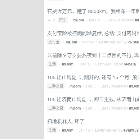
花费近万元，跑了 8500km，我租车一
2
汽车
•
InDom
•
May 26
• Lastly replied by
I
支付宝险被盗刷问题复盘, 总结: 支付密码
支付宝
•
InDom
•
Mar 24
• Lastly replied by
id736
以前除夕守岁要熬夜到十二点困的不行, 现在天
生活
•
InDom
•
Feb 12
• Lastly replied by
66beta
105 出山姆副卡, 刚开的, 还有 15 个月, 
二手交易
•
InDom
•
Feb 5
• Lastly replied by
InDo
105 出济南山姆副卡, 即日生效, 从济南
二手交易
•
InDom
•
Feb 5
• Lastly replied by
InDo
扫地机器人, 坏了.
生活
•
InDom
•
Jan 16
• Lastly replied by
evan952