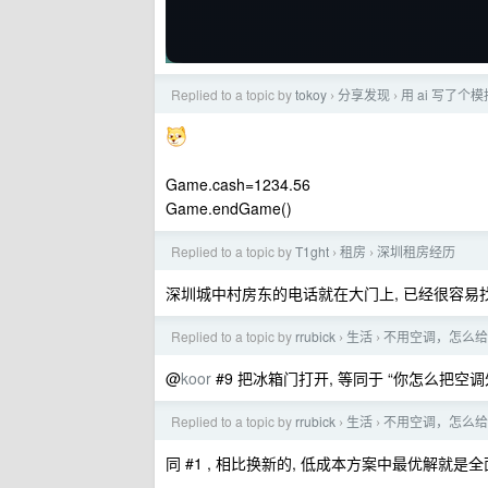
Replied to a topic by
tokoy
分享发现
用 ai 写了个
›
›
Game.cash=1234.56
Game.endGame()
Replied to a topic by
T1ght
租房
深圳租房经历
›
›
深圳城中村房东的电话就在大门上, 已经很容易找了
Replied to a topic by
rrubick
生活
不用空调，怎么给
›
›
@
koor
#9 把冰箱门打开, 等同于 “你怎么把空
Replied to a topic by
rrubick
生活
不用空调，怎么给
›
›
同 #1 , 相比换新的, 低成本方案中最优解就