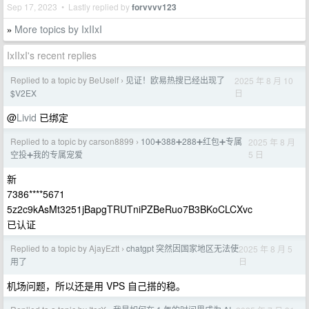
Sep 17, 2023 • Lastly replied by
forvvvv123
More topics by IxIIxI
»
IxIIxI's recent replies
Replied to a topic by BeUself
见证！欧易热搜已经出现了
2025 年 8 月 10
›
日
$V2EX
@
Livid
已绑定
Replied to a topic by carson8899
100➕388➕288➕红包➕专属
2025 年 8 月
›
5 日
空投➕我的专属宠爱
新
7386****5671
5z2c9kAsMt3251jBapgTRUTniPZBeRuo7B3BKoCLCXvc
已认证
Replied to a topic by AjayEztt
chatgpt 突然因国家地区无法使
2025 年 8 月 5
›
日
用了
机场问题，所以还是用 VPS 自己搭的稳。