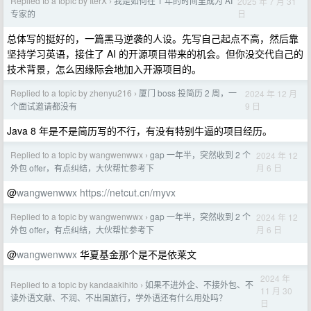
Replied to a topic by IterX
我是如何在 1 年的时间里成为 AI
2025 年 7 月 31
›
日
专家的
总体写的挺好的，一篇黑马逆袭的人设。先写自己起点不高，然后靠
坚持学习英语，接住了 AI 的开源项目带来的机会。但你没交代自己的
技术背景，怎么因缘际会地加入开源项目的。
Replied to a topic by zhenyu216
厦门 boss 投简历 2 周，一
2024 年 12 月
›
9 日
个面试邀请都没有
Java 8 年是不是简历写的不行，有没有特别牛逼的项目经历。
Replied to a topic by wangwenwwx
gap 一年半，突然收到 2 个
2024 年 12
›
月 6 日
外包 offer，有点纠结，大伙帮忙参考下
@
wangwenwwx
https://netcut.cn/myvx
Replied to a topic by wangwenwwx
gap 一年半，突然收到 2 个
2024 年 12
›
月 6 日
外包 offer，有点纠结，大伙帮忙参考下
@
wangwenwwx
华夏基金那个是不是依莱文
2024 年
Replied to a topic by kandaakihito
如果不进外企、不接外包、不
›
11 月 30
读外语文献、不润、不出国旅行，学外语还有什么用处吗？
日