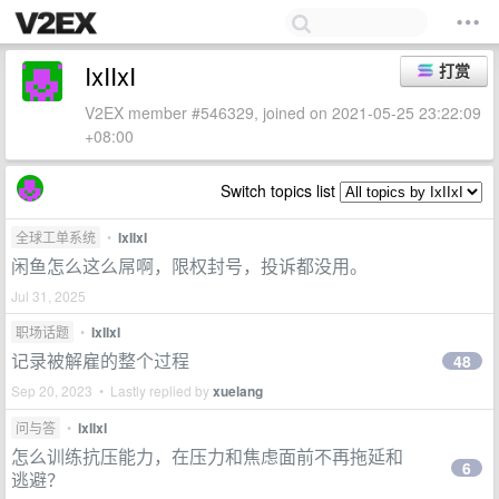
IxIIxI
打赏
V2EX member #546329, joined on 2021-05-25 23:22:09
+08:00
Switch topics list
全球工单系统
•
IxIIxI
闲鱼怎么这么屌啊，限权封号，投诉都没用。
Jul 31, 2025
职场话题
•
IxIIxI
记录被解雇的整个过程
48
Sep 20, 2023 • Lastly replied by
xuelang
问与答
•
IxIIxI
怎么训练抗压能力，在压力和焦虑面前不再拖延和
6
逃避？