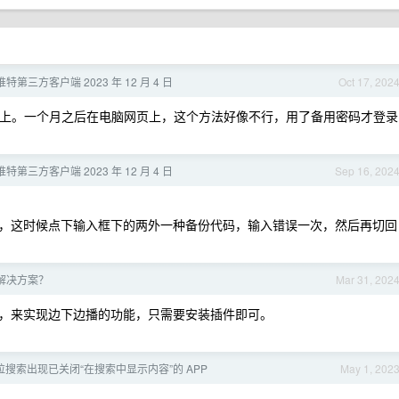
推特第三方客户端 2023 年 12 月 4 日
Oct 17, 202
客户端上。一个月之后在电脑网页上，这个方法好像不行，用了备用密码才登录
推特第三方客户端 2023 年 12 月 4 日
Sep 16, 202
，这时候点下输入框下的两外一种备份代码，输入错误一次，然后再切回
V 解决方案？
Mar 31, 202
资源，来实现边下边播的功能，只需要安装插件即可。
ug 下拉搜索出现已关闭“在搜索中显示内容”的 APP
May 1, 202