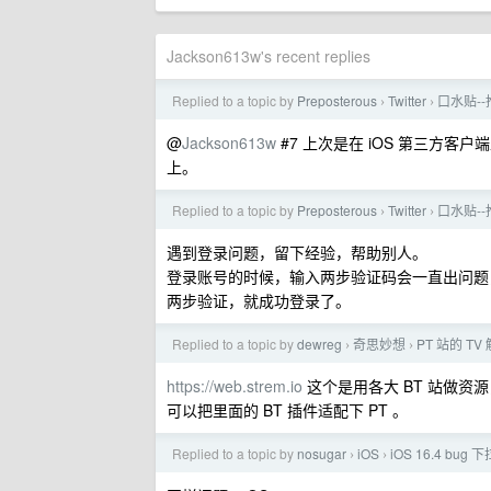
Jackson613w's recent replies
Replied to a topic by
Preposterous
Twitter
口水贴--
›
›
@
Jackson613w
#7 上次是在 iOS 第三方
上。
Replied to a topic by
Preposterous
Twitter
口水贴--
›
›
遇到登录问题，留下经验，帮助别人。
登录账号的时候，输入两步验证码会一直出问题
两步验证，就成功登录了。
Replied to a topic by
dewreg
奇思妙想
PT 站的 T
›
›
https://web.strem.io
这个是用各大 BT 站做
可以把里面的 BT 插件适配下 PT 。
Replied to a topic by
nosugar
iOS
iOS 16.4 b
›
›