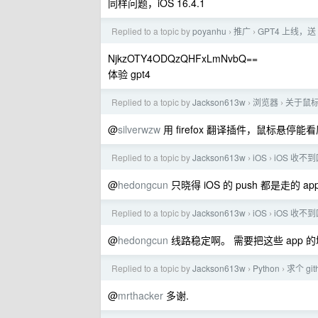
同样问题，iOS 16.4.1
Replied to a topic by
poyanhu
推广
GPT4 上线，送 
›
›
NjkzOTY4ODQzQHFxLmNvbQ==
体验 gpt4
Replied to a topic by
Jackson613w
浏览器
关于鼠标
›
›
@
silverwzw
用 firefox 翻译插件，鼠标悬停
Replied to a topic by
Jackson613w
iOS
iOS 收不
›
›
@
hedongcun
只晓得 iOS 的 push 都是走的 ap
Replied to a topic by
Jackson613w
iOS
iOS 收不
›
›
@
hedongcun
线路稳定啊。 需要把这些 app 的
Replied to a topic by
Jackson613w
Python
求个 g
›
›
@
mrthacker
多谢.