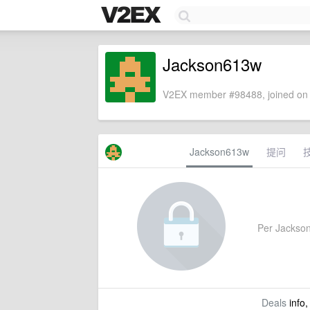
Jackson613w
V2EX member #98488, joined on 
Jackson613w
提问
Per Jackson6
Deals
info,