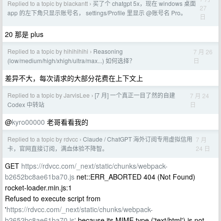
Replied to a topic by blackantt
买了个 chatgpt 5x，现在 windows 桌面
›
27
app 的左下角只显示账号名， settings/Profile 里显示 @账号名 Pro。
日
20 那是 plus
Replied to a topic by hihihihihi
Reasoning
7 月 26
›
日
(low/medium/high/xhigh/ultra/max...) 如何选择？
差异不大，每次请求的大部分花费在上下文上
Replied to a topic by JarvisLee
[7 月] 一个真正一目了然的自建
7 月 24
›
日
Codex 中转站
@
kyro00000
老哥看看我的
Replied to a topic by rdvcc
Claude / ChatGPT 海外订阅专用虚拟信用
7 月
›
24 日
卡，官网直接订阅，满血体验不降智。
GET
https://rdvcc.com/_next/static/chunks/webpack-
b2652bc8ae61ba70.js
net::ERR_ABORTED 404 (Not Found)
rocket-loader.min.js:1
Refused to execute script from
'
https://rdvcc.com/_next/static/chunks/webpack-
b2652bc8ae61ba70.js'
because its MIME type ('text/html') is not