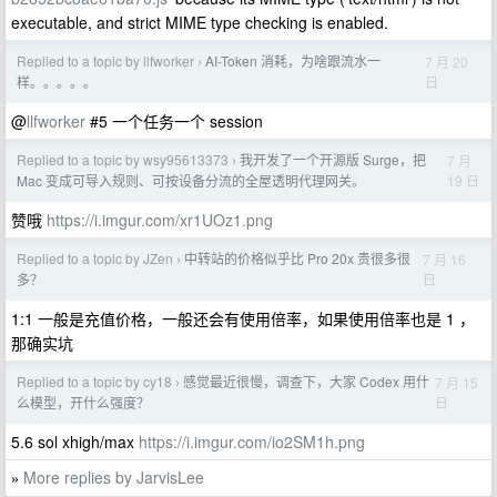
executable, and strict MIME type checking is enabled.
Replied to a topic by llfworker
AI-Token 消耗，为啥跟流水一
7 月 20
›
日
样。。。。。
@
llfworker
#5 一个任务一个 session
Replied to a topic by wsy95613373
我开发了一个开源版 Surge，把
7 月
›
19 日
Mac 变成可导入规则、可按设备分流的全屋透明代理网关。
赞哦
https://i.imgur.com/xr1UOz1.png
Replied to a topic by JZen
中转站的价格似乎比 Pro 20x 贵很多很
7 月 16
›
日
多？
1:1 一般是充值价格，一般还会有使用倍率，如果使用倍率也是 1 ，
那确实坑
Replied to a topic by cy18
感觉最近很慢，调查下，大家 Codex 用什
7 月 15
›
日
么模型，开什么强度？
5.6 sol xhigh/max
https://i.imgur.com/io2SM1h.png
More replies by JarvisLee
»