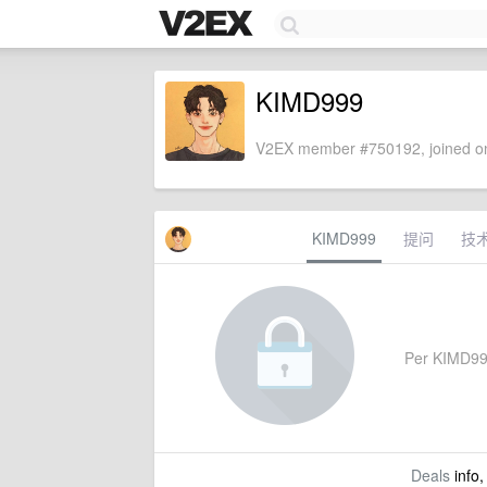
KIMD999
V2EX member #750192, joined on
KIMD999
提问
技
Per KIMD999'
Deals
info,