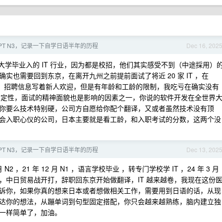
LPT N3，记录一下自学日语半年的历程
Dec 16, 202
陆续大学毕业入的 IT 行业，因为都是校招，他们其实感受不到（中途採用）
也需要回到东京，在离开九州之前提前面试了将近 20 家 IT ，在
显现了，招聘信息写着新人欢迎，但是有年龄和工龄的限制，我吃亏在确实没有
不确定性，面试的精神面貌也是影响的因素之一，你说的软件开发在全世界
你要么技术特别硬，公司方自愿给你配个翻译，又或者虽然技术没有顶
会入职心仪的公司，日本主要就是看工龄，和入职考试的分数，这两个没
LPT N3，记录一下自学日语半年的历程
Dec 13, 202
N2 ，21 年 12 月 N1 ，语言学校毕业 ，转专门学校学 IT ，24 年 3 月
，中日贸易战开打，辞职回东京开始做翻译，IT 越来越卷，我现在这份
诉你，如果你真的想来日本或者想做相关工作，需要用到日语的话，从现
达你的想法，从蹦单词到句型固定搭配，你只会越来越熟练，脑内建立独
一样简单了，加油。