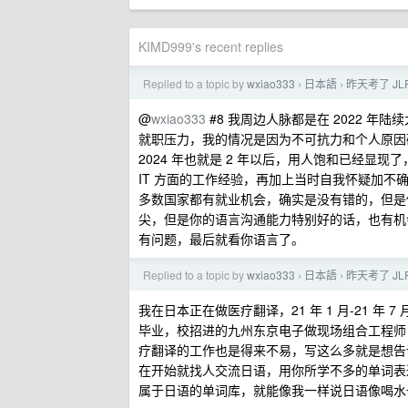
KIMD999's recent replies
Replied to a topic by
wxiao333
日本語
昨天考了 J
›
›
@
wxiao333
#8 我周边人脉都是在 2022 年
就职压力，我的情况是因为不可抗力和个人原因确实
2024 年也就是 2 年以后，用人饱和已经
IT 方面的工作经验，再加上当时自我怀疑加
多数国家都有就业机会，确实是没有错的，但是
尖，但是你的语言沟通能力特别好的话，也有机
有问题，最后就看你语言了。
Replied to a topic by
wxiao333
日本語
昨天考了 J
›
›
我在日本正在做医疗翻译，21 年 1 月-21 年 7 月 
毕业，校招进的九州东京电子做现场组合工程师
疗翻译的工作也是得来不易，写这么多就是想告
在开始就找人交流日语，用你所学不多的单词表
属于日语的单词库，就能像我一样说日语像喝水