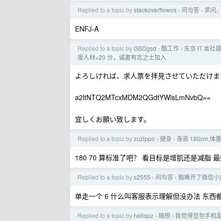
Replied to a topic by
stackoverflowos
问与答
求问，
›
›
ENFJ-A
Replied to a topic by
GSDgsd
酷工作
东京 IT 本社募集
›
›
度人材+20 分，诚邀有志之士加入
よろしければ、求人票を拝見させていただけま
a2ltNTQ2MTcxMDM2QGdtYWlsLmNvbQ==
宜しくお願い致します。
Replied to a topic by
zuzippo
健身
身高 180cm,
›
›
180 70 算标准了吧？ 看目标是增肌还是减
Replied to a topic by
s2555
问与答
脑瘫开了微信小
›
›
单走一个 6 什么叫客服表示理解但没办法 东西都
Replied to a topic by
hellopz
随想
我觉得豆包手机
›
›