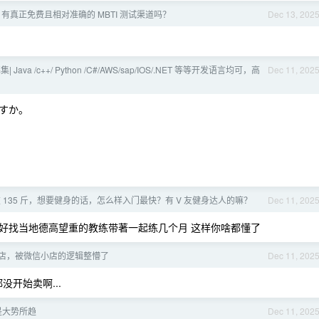
有真正免费且相对准确的 MBTI 测试渠道吗？
Dec 13, 202
| Java /c++/ Python /C#/AWS/sap/IOS/.NET 等等开发语言均可，高
Dec 11, 202
すか。
体重 135 斤，想要健身的话，怎么样入门最快？有 V 友健身达人的嘛？
Dec 11, 202
脂 最好找当地德高望重的教练带著一起练几个月 这样你啥都懂了
店，被微信小店的逻辑整懵了
Dec 11, 202
没开始卖啊...
是大势所趋
Dec 11, 202