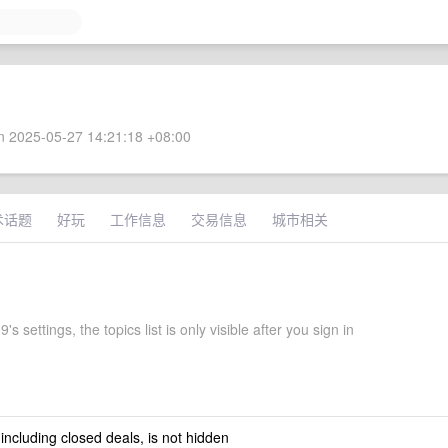
 2025-05-27 14:21:18 +08:00
术话题
好玩
工作信息
交易信息
城市相关
s settings, the topics list is only visible after you sign in
 including closed deals, is not hidden