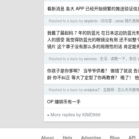
看新消息 各大 APP 已经开始频繁的推送验证
Replied to a topic by
skytenlc
问与答
zeiss 镜片
›
›
我戴了最起码 7 年的防蓝光 在日本这边防蓝光有
人的感受 我觉得防蓝光的眼镜没有用 还不如整
镜片 这个罩子没有那么多的局限性的话 肯定能
Replied to a topic by
senooo
生活
请教一下，各位 
›
›
你孩子是你爹啊？ 当爷爷供着？ 做错了就说 
龄 你不纠正 等大了定型了你再教育？ 晚了！ 
Replied to a topic by
eratpfus7
互联网
怎么天天都
›
›
OP 赚铜币有一手
More replies by KIMD999
»
About
·
Help
·
Advertise
·
Blog
·
API