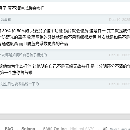
信息了 真不知道以后会啥样
真假怎么看
Dec 10, 202
 30% 和 50%的 只要加了这个功能 镜片就会偏黄 这是其一 其二就是我
个防蓝光的罩子 物理隔绝的好处就是你不用看哪都发黄 其次就是如果不是
有通透度高 而且防蓝光系数更高的产品
V 友都是如何和自己孩子相处的
Dec 10, 202
告诉他你为什么打他 让他明白自己不是无缘无故被打 是非分明还分不清的
他第一个拔你氧气罐
有过生日也要发帖说一下的
Dec 10, 202
·
FAQ
·
Solana
·
5382 Online
Highest 6679
·
Select Langua