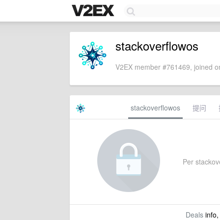
stackoverflowos
V2EX member #761469, joined on
stackoverflowos
提问
Per stackove
Deals
info,