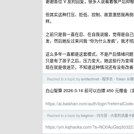
谢谢各位 V 友的回复，很多人说看着像产后抑
但其实这种打压、贬低、控制、故意激怒我再倒
样。
之前只是我一直在忍、在自我说服，觉得是自己
发，然后她反过来问我 “你为什么发疯”，我才
这么多年一直都是这套模式，不是产后情绪问题
只是有了孩子之后，压力变大，她这些行为变得
现在就是很迷茫，不知道这种情况还有没有改善
Replied to a topic by
anlitechnet
程序员
Token 
›
›
白山智算 2026-3-16 前可以白嫖 450 元赠金（实
https://ai.baishan.com/auth/login?referralCo
Replied to a topic by
beginor
问与答
大家的流量卡
›
›
https://ym.ksjhaoka.com/?s=NO0AuGsq30322