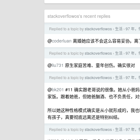
stackoverflowos's recent replies
Replied to a topic by
stackoverflowos
生活
97 年
›
›
@
coderluan
离婚她应该不会这么容易妥协。离
Replied to a topic by
stackoverflowos
生活
97 年
›
›
@
liu731
原生家庭苦难、童年创伤。确实很对
Replied to a topic by
stackoverflowos
生活
97 年
›
›
@
bk201
#11 确实跟老哥说的很像。她从小
家饭。跟着她爸，但她爸酗酒、也不负责任，对
所以她这种性格模式确实是从小就形成的，我也明
有孩子，真要彻底远离还是特别纠结。
Replied to a topic by
stackoverflowos
生活
97 年
›
›