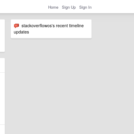
Home
Sign Up
Sign In
stackoverflowos's recent timeline
updates