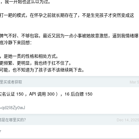
郁，我一开始也这么以为过。
打一耙的模式，在怀孕之前就长期存在了，不是生完孩子才突然变成这
脾气不好、不够包容。最近又因为一点小事被她故意激怒，逼到我情绪爆
彻底冷静下来回想：
，是她一贯的性格和相处方式。
更频繁、更明显，我也终于扛不住了。
可能，也不知道为了孩子该不该继续耗下去。
从哪里买或者获取
Mar 
名认证 150 ，API 调用 300 ），16 后白嫖 150
de=qd2I8Zy0wJ
都是在哪里买的？
Dec 14, 202
7