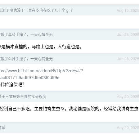
了公测 3 啥也没干一直在吃内存吃了几十个 g 了
Aug 15, 202
被饿了么骑手撞了，一天心情全无
Jun 26, 202
都是横冲直撞的，马路上也是，人行道也是。
被饿了么骑手撞了，一天心情全无
Jun 26, 202
tps://www.bilibili.com/video/BV1tpV2zcEyJ/?
5ac93171f9ad597d5e03f0d99e
走代位追偿吧？
关于三文鱼等生食的接受程度
May 20, 202
控制自己不多吃，主要怕寄生虫🪱。我老婆是医院的，经常给我讲寄生虫
有感
May 20, 202