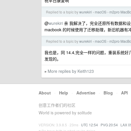
祝早日康复啊
Replied to a topic by
wurekiri
macOS
m2pro Ma
›
›
@
wurekiri
亲 我解决了，完全还原所有数据和
macbook 的时候使用了迁移助理，新旧机
Replied to a topic by
wurekiri
macOS
m2pro Ma
›
›
我也是，同 14.4,完全一样的问题，重装系
发现的。
More replies by Keith123
»
About
·
Help
·
Advertise
·
Blog
·
API
创意工作者们的社区
World is powered by solitude
VERSION: 3.9.8.5 · 23ms ·
UTC 12:54
·
PVG 20:54
·
LAX 0
♥ Do have faith in what you're doing.