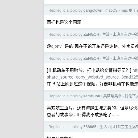
Replied to a topic by
dangotown
macOS
mac 更
›
›
同样也是这个问题
Replied to a topic by
ZENGQH
生活
上班开车途中
›
›
@
djonvii
是的 现在不论开车还是走路，外卖员
Replied to a topic by
ZENGQH
生活
上班开车途中
›
›
[非机动车不用赔偿，打电话给交警指导员？]
ht
share_source=copy_web&vd_source=3cad32
在 B 站上刷到过这个视频，好像非机动车也能
Replied to a topic by
karatsuba
美酒与美食
讨论下
›
›
喜欢吃生鱼片，还有海鲜生腌之类的，但是尽快
患者的故事😅，吓得我不敢多吃了......
Replied to a topic by
668866
生活
小月龄宝宝生病
›
›