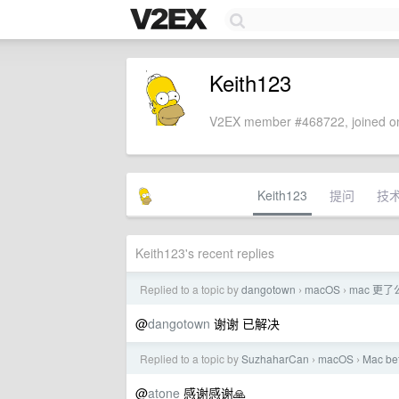
Keith123
V2EX member #468722, joined on
Keith123
提问
技
Keith123's recent replies
Replied to a topic by
dangotown
macOS
mac 更
›
›
@
dangotown
谢谢 已解决
Replied to a topic by
SuzhaharCan
macOS
Mac 
›
›
@
atone
感谢感谢🙏