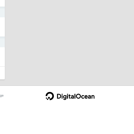
4
4
ge