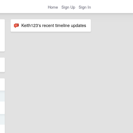
Home
Sign Up
Sign In
Keith123's recent timeline updates
5
5