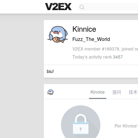
Kinnice
Fuzz_The_World
V2EX member #189378, joined on
Today's activity rank
3457
biu!
Kinnice
提问
技术
Per Kinnice's