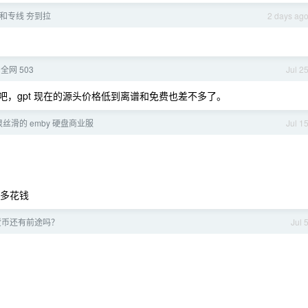
和专线 夯到拉
2 days ag
t 全网 503
Jul 2
水更贵吧，gpt 现在的源头价格低到离谱和免费也差不多了。
丝滑的 emby 硬盘商业服
Jul 1
用多花钱
密货币还有前途吗？
Jul 