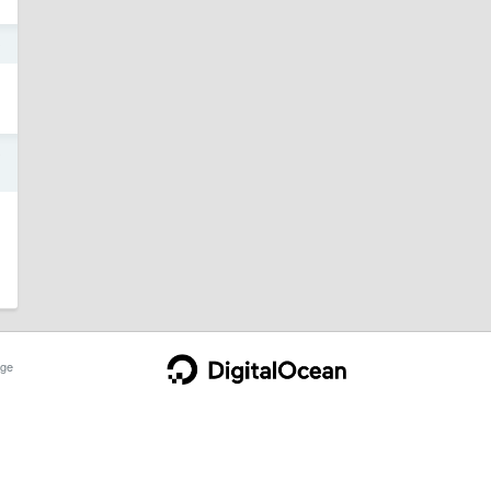
0
9
ge