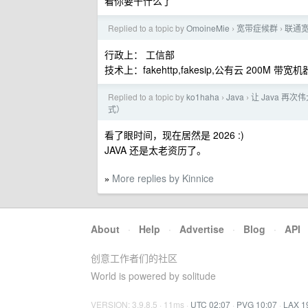
看你要干什么了
Replied to a topic by
OmoineMie
宽带症候群
联通宽
›
›
行政上： 工信部
技术上：fakehttp,fakesip,公有云 200M 带宽
Replied to a topic by
ko1haha
Java
让 Java 再
›
›
式）
看了眼时间，现在居然是 2026 :)
JAVA 还是太老资历了。
More replies by Kinnice
»
About
·
Help
·
Advertise
·
Blog
·
API
创意工作者们的社区
World is powered by solitude
VERSION: 3.9.8.5 · 11ms ·
UTC 02:07
·
PVG 10:07
·
LAX 1