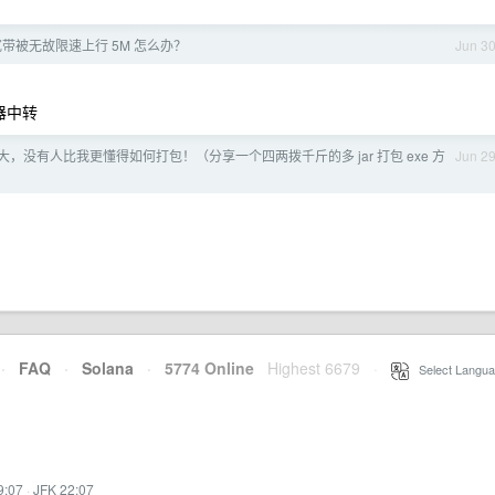
带被无故限速上行 5M 怎么办？
Jun 3
机器中转
次伟大，没有人比我更懂得如何打包！（分享一个四两拨千斤的多 jar 打包 exe 方
Jun 2
·
FAQ
·
Solana
·
5774 Online
Highest 6679
·
Select Langua
9:07
·
JFK 22:07