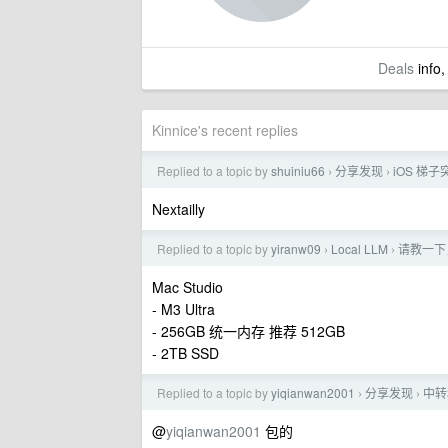
Deals
info,
Kinnice's recent replies
Replied to a topic by
shuiniu66
分享发现
iOS 
›
›
Nextailly
Replied to a topic by
yiranw09
Local LLM
请教一下，
›
›
Mac Studio
- M3 Ultra
- 256GB 统一内存 推荐 512GB
- 2TB SSD
Replied to a topic by
yiqianwan2001
分享发现
中转
›
›
@
yiqianwan2001
包的