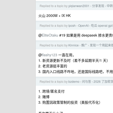
Replied to a topic by
yiqianwan2001
分享发现
中转
›
›
火山 2000M + IX HK
Replied to a topic by
ipcsh
OpenAI
吃瓜 openai gp
›
›
@
EliteOtaku
#19 如果是用 deepseek 掺
Replied to a topic by
Kinnice
推广
发现一个用起来很
›
›
@
flashy123
一直在用，
1. 新资源更新不及时（差不多延期半天/1 天）
2. 老资源挺丰富的
3. 国内入口线路不咋地，还是国际线路吧，不
Replied to a topic by
bzdemo
问与答
2026 了加
›
›
1. 跨境/匿名支付
2. 赌博
3. 购置因政策管制的投资（美股代币化）