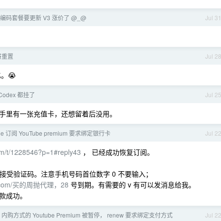
lan 编码套餐要更新 V3 涨价了 @_@
Jul 3
将重置
Jul 2
。😭
/Codex 都挂了
Jul 2
手里有一张充值卡，还想留着后没用。
le 订阅 YouTube premium 要求绑定银行卡
Jul 2
com/t/1228546?p=1#reply43
， 已经成功恢复订阅。
ff 卡 可接受验证码。注意手机号码首位数字 0 不要输入；
ller.com/买的周抛代理，28
号到期。有需要的 v 有可以发消息给我。
，扣款成功。
re 内购方式的 Youtube Premium 被暂停， renew 要求绑定支付方式
Jul 2