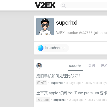
superhxl
V2EX member #437853, joined on
brucehan.top
superhxl
提问
技
废旧手机如何处理比较好？
问与答
•
superhxl
•
5 days ago
• Lastly replied by
土耳其 apple 订阅 YouTube premium
YouTube
•
superhxl
•
2 days ago
• Lastly replied 