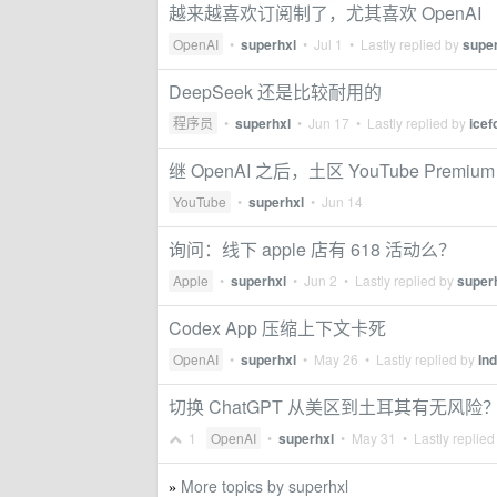
越来越喜欢订阅制了，尤其喜欢 OpenAI
OpenAI
•
superhxl
•
Jul 1
• Lastly replied by
supe
DeepSeek 还是比较耐用的
程序员
•
superhxl
•
Jun 17
• Lastly replied by
icef
继 OpenAI 之后，土区 YouTube Premi
YouTube
•
superhxl
•
Jun 14
询问：线下 apple 店有 618 活动么？
Apple
•
superhxl
•
Jun 2
• Lastly replied by
super
Codex App 压缩上下文卡死
OpenAI
•
superhxl
•
May 26
• Lastly replied by
In
切换 ChatGPT 从美区到土耳其有无风险
1
OpenAI
•
superhxl
•
May 31
• Lastly replied
More topics by superhxl
»