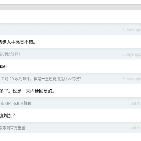
2 days ag
午到货，初步入手感觉不错。
处理比较好？
5 days ag
xel
ff 卡， 7 月 29 收到邮件，但是一直还能用是什么情况？
6 days ag
多了。说是一天内给回复的。
宣布 GPT-5.6 大降价
Jul 3
度增加？
没等到官方重置
Jul 3