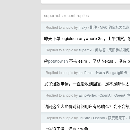
superhxl's recent replies
Replied to a topic by
maky
配件
MAC 的鼠标怎么选
›
›
昨天下单 logictech anywhere 3s ，上
Replied to a topic by
superhxl
问与答
废旧手机如何
›
›
@
potatowish
不带 esim ，早期 Nexus ，没有 pi
Replied to a topic by
andforce
分享发现
gaffgi
›
›
发了退款申请，一直没收到回复，是不是邮件太
Replied to a topic by
EchoVertex
OpenAI
OpenAI 
›
›
请问这个大降价对订阅用户有影响么？会不会额
Replied to a topic by
linuxtro
OpenAI
额度用完了，
›
›
上午没干活，还有 1%😂