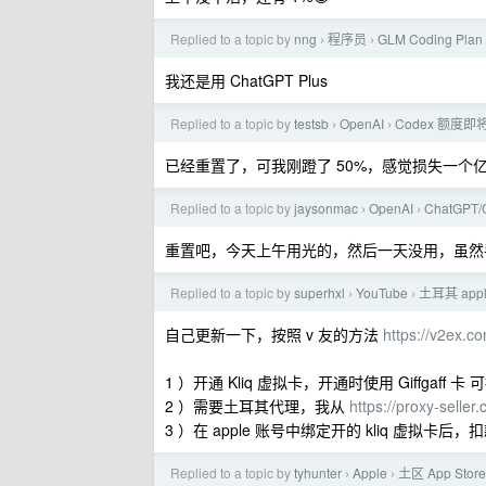
Replied to a topic by
nng
程序员
GLM Coding P
›
›
我还是用 ChatGPT Plus
Replied to a topic by
testsb
OpenAI
Codex 额度即
›
›
已经重置了，可我刚蹬了 50%，感觉损失一个亿
Replied to a topic by
jaysonmac
OpenAI
ChatGPT
›
›
重置吧，今天上午用光的，然后一天没用，虽然
Replied to a topic by
superhxl
YouTube
土耳其 app
›
›
自己更新一下，按照 v 友的方法
https://v2ex.
1 ）开通 Kliq 虚拟卡，开通时使用 Giffga
2 ）需要土耳其代理，我从
https://proxy-se
3 ）在 apple 账号中绑定开的 kliq 虚拟卡后
Replied to a topic by
tyhunter
Apple
土区 App Sto
›
›