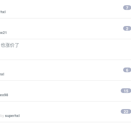
7
rhxl
2
ox21
um 也涨价了
6
hxl
15
dex98
？
22
 by
superhxl