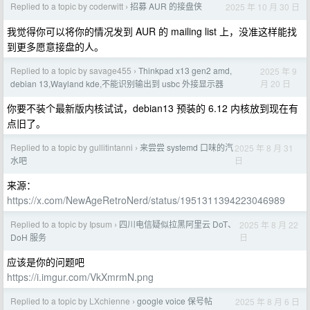
Replied to a topic by coderwitt
招募 AUR 的接盘侠
2025 年 10 月 30 日
›
我觉得你可以将你的情况发到 AUR 的 mailing list 上，没准这样能找
到更多愿意接盘的人。
Replied to a topic by savage455
Thinkpad x13 gen2 amd,
2025 年 9
›
月 20 日
debian 13,Wayland kde,不能识别输出到 usbc 外接显示器
你要不装个最新版内核试试，debian13 预装的 6.12 内核放到现在有
点旧了。
Replied to a topic by gullitintanni
来尝尝 systemd 口味的汽
2025 年 8 月 31
›
日
水吧
来源：
https://x.com/NewAgeRetroNerd/status/1951311394223046989
Replied to a topic by Ipsum
四川电信疑似拉黑阿里云 DoT、
2025 年 8 月 22
›
日
DoH 服务
应该是你的问题吧
https://i.imgur.com/VkXmrmN.png
Replied to a topic by LXchienne
google voice 保号帖
2025 年 8 月 6 日
›