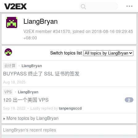
LiangBryan
V2EX member #341570, joined on 2018-08-16 09:29:45
+08:00
Switch topics list
云计算
•
LiangBryan
BUYPASS 终止了 SSL 证书的签发
Aug 18, 2025
VPS
•
LiangBryan
120 出一个美国 VPS
2
Sep 18, 2022 • Lastly replied by
tanpengsccd
More topics by LiangBryan
»
LiangBryan's recent replies