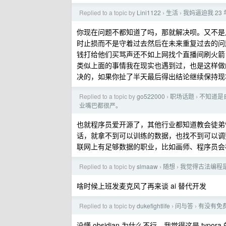
Replied to a topic by
Lini1122
生活
我妈逼迫我 23 
›
›
你现在问题不都知道了吗，那就解决呗。又不是
时止损而不是守着过去然后在未来重复过去的问
钱打给他们买骂声还不如上网找个直播间刷火箭
类似上面的事情我在现实也遇到过，也是这样做
决的，如果你扯了半天最后得出结论继续保持现
Replied to a topic by
go522000
职场话题
不知道是
›
›
业嘴巴都很严。
也就程序员爱开源了，其他行业都知道教会徒弟
话，就拿不到可以训练的数据，也找不到可以调
联网上有足够数据的职业，比如画师、程序员会
Replied to a topic by
slmaaw
随想
我觉得古法编程
›
›
啥时候上班发麦克风了再来谈 ai 替代开发
Replied to a topic by
dukefightlife
问与答
有没有免费
›
›
没懂 obsidian 为什么不行，我觉得这是 typora