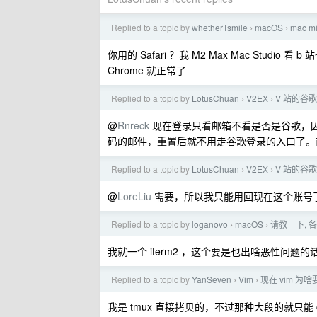
Replied to a topic by
whetherTsmile
macOS
mac 
›
›
你用的 Safari ？我 M2 Max Mac Studi
Chrome 就正常了
Replied to a topic by
LotusChuan
V2EX
V 站的谷
›
›
@
Rnreck
现在登录只看邮箱不看是否是谷歌，
码的邮件，重置后就不用走谷歌登录的入口了。
Replied to a topic by
LotusChuan
V2EX
V 站的谷
›
›
@
LoreLiu
需要，所以我只能用回现在这个账号
Replied to a topic by
loganovo
macOS
请教一下, 
›
›
我就一个 iterm2 ，这个要是也出啥恶性问题的
Replied to a topic by
YanSeven
Vim
现在 vim 
›
›
我是 tmux 直接拷贝的，不过那种大段的就只能 c