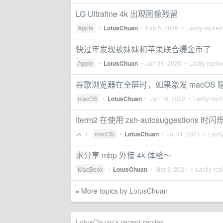
LG Ultrafine 4k 出现图像残留
Apple
•
LotusChuan
•
Feb 5, 2025
• Lastly replie
快过年发现被妹妹和苹果联合爆金币了
Apple
•
LotusChuan
•
Jan 31, 2025
• Lastly repli
谷歌浏览器在全屏时，如果激发 macOS 隐藏
macOS
•
LotusChuan
•
Jan 10, 2022
• Lastly repl
Iterm2 在使用 zsh-autosuggestions 时闪
1
macOS
•
LotusChuan
•
Jul 31, 2021
• Lastly
求分享 mbp 外接 4k 体验～
MacBook
•
LotusChuan
•
Mar 8, 2021
• Lastly rep
More topics by LotusChuan
»
LotusChuan's recent replies