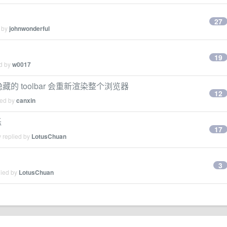
27
d by
johnwonderful
19
ed by
w0017
的 toolbar 会重新渲染整个浏览器
12
ied by
canxin
烁
17
 replied by
LotusChuan
3
lied by
LotusChuan