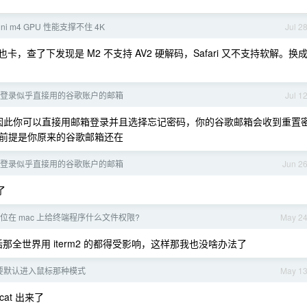
mini m4 GPU 性能支撑不住 4K
Jul 2
o 看 b 站也卡，查了下发现是 M2 不支持 AV2 硬解码，Safari 又不支持软解。换
歌登录似乎直接用的谷歌账户的邮箱
Jul 1
因此你可以直接用邮箱登录并且选择忘记密码，你的谷歌邮箱会收到重置
前提是你原来的谷歌邮箱还在
歌登录似乎直接用的谷歌账户的邮箱
Jun 2
了
各位在 mac 上给终端程序什么文件权限?
May 2
话那全世界用 iterm2 的都得受影响，这样那我也没啥办法了
为啥要默认进入鼠标那种模式
May 1
at 出来了