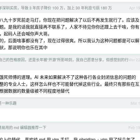
年深圳买房，导致 3 年房子降价 100 万，加上 30 年利息亏损 180 万
Apr 1
八九十岁死前走马灯，你现在把问题解决了以后不再发生就行了。应该及
题。是我的话我就直接再不联系了，人家不待见你你还蹭上去干啥，你有
，起码人还会喊你声大哥。
的，后面啥事都没有了，现在过得很爽。所以我认为这种问题都是可以解
状，那说明你也乐在其中
自己的性格原因，还是长年被“开源”所影响到，我自己愿意分享，但感觉别的行
Mar 2
饿死师傅的道理。AI 未来如果解决不了这种各行各业封闭信息的问题的
整的专业人士，这样怎么样也不可能替代掉这些行业。最终只有那些在互
根据数据的数量级被不同程度地替代
是一种乐趣
Mar 
易用的 md 编辑器推荐一下
Feb 1
 的上位替代。喜欢纯 md 用 vim 手打。我 obsidian + vim 用了好几年了