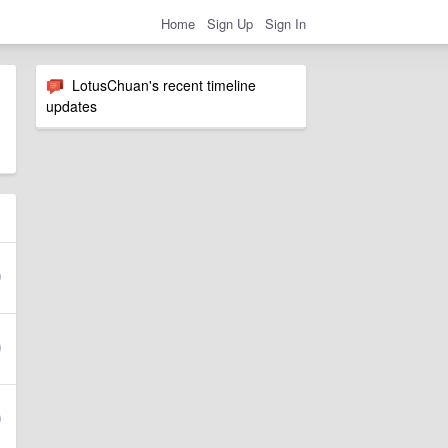
Home
Sign Up
Sign In
LotusChuan's recent timeline
updates