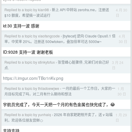
Replied to a topic by kian98
新上 API 中转站 zerofra.me，注册送
4 月 30
›
日
$10 额度，希望搞一波试运行
id:30 支持一波 感谢
Replied to a topic by xiaofangcode
[bytecat] 逆向 Claude Opus0.1 倍
4 月
›
30 日
率，中奖率 20%。注册送 500wtoken，叠加倍率可达 5000w~
ID:9328 支持一波 谢谢老板
Replied to a topic by stinkytofux
张雪峰心脏骤停, 兄弟们对自己好
3 月 24
›
日
点.
https://i.imgur.com/TBo1nKv.png
Replied to a topic by thiiadoewjwe
一月的最后一个工作日，大家的一
1 月
›
30 日
月目标完成了吗，对二月有什么期待和想法
宇航员完成了，今天一天把一个月的有色金属也快完成了，😂
Replied to a topic by yunhaiq
2026 年自家耙耙柑开卖了，送 v 站福
1 月 29
›
日
利，欢迎各位朋友尝鲜🍊
支持支持