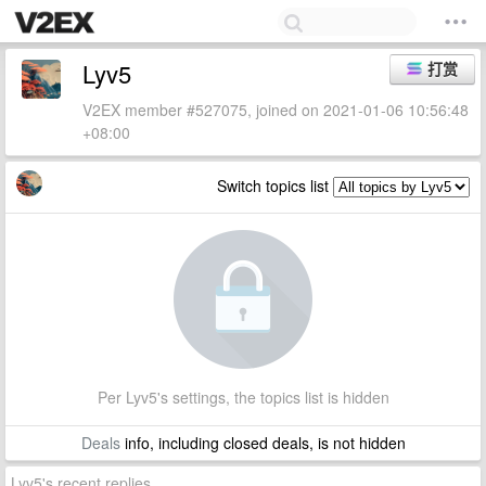
Lyv5
打赏
V2EX member #527075, joined on 2021-01-06 10:56:48
+08:00
Switch topics list
Per Lyv5's settings, the topics list is hidden
Deals
info, including closed deals, is not hidden
Lyv5's recent replies