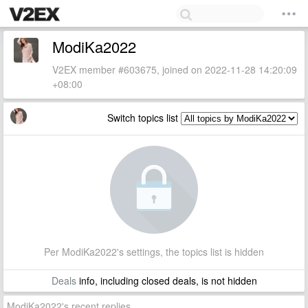
ModiKa2022
V2EX member #603675, joined on 2022-11-28 14:20:09
+08:00
Switch topics list
Per ModiKa2022's settings, the topics list is hidden
Deals
info, including closed deals, is not hidden
ModiKa2022's recent replies