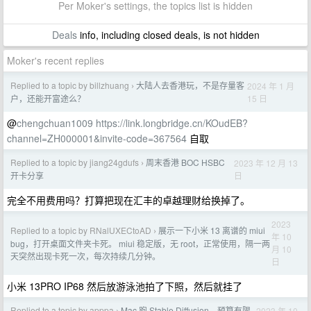
Per Moker's settings, the topics list is hidden
Deals
info, including closed deals, is not hidden
Moker's recent replies
Replied to a topic by billzhuang
大陆人去香港玩，不是存量客
2024 年 1 月
›
15 日
户，还能开富途么？
@
chengchuan1009
https://link.longbridge.cn/KOudEB?
channel=ZH000001&invite-code=367564
自取
Replied to a topic by jiang24gdufs
周末香港 BOC HSBC
2023 年 12 月 13
›
日
开卡分享
完全不用费用吗？打算把现在汇丰的卓越理财给换掉了。
2023
Replied to a topic by RNalUXECtoAD
展示一下小米 13 离谱的 miui
›
年 10
bug，打开桌面文件夹卡死。 miui 稳定版，无 root，正常使用，隔一两
月 10
天突然出现卡死一次，每次持续几分钟。
日
小米 13PRO IP68 然后放游泳池拍了下照，然后就挂了
Replied to a topic by apppa
Mac 跑 Stable Diffusion，预算有限
2023 年 10