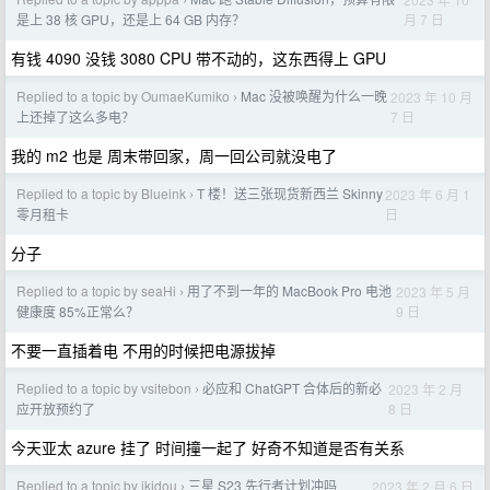
›
月 7 日
是上 38 核 GPU，还是上 64 GB 内存？
有钱 4090 没钱 3080 CPU 带不动的，这东西得上 GPU
Replied to a topic by OumaeKumiko
Mac 没被唤醒为什么一晚
2023 年 10 月
›
7 日
上还掉了这么多电？
我的 m2 也是 周末带回家，周一回公司就没电了
Replied to a topic by Blueink
T 楼！送三张现货新西兰 Skinny
2023 年 6 月 1
›
日
零月租卡
分子
Replied to a topic by seaHi
用了不到一年的 MacBook Pro 电池
2023 年 5 月
›
9 日
健康度 85%正常么？
不要一直插着电 不用的时候把电源拔掉
Replied to a topic by vsitebon
必应和 ChatGPT 合体后的新必
2023 年 2 月
›
8 日
应开放预约了
今天亚太 azure 挂了 时间撞一起了 好奇不知道是否有关系
Replied to a topic by ikidou
三星 S23 先行者计划冲吗
2023 年 2 月 6 日
›