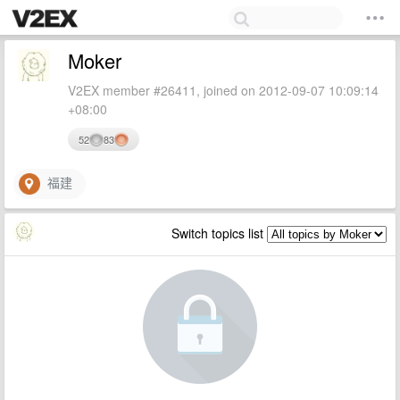
Moker
V2EX member #26411, joined on 2012-09-07 10:09:14
+08:00
52
83
福建
Switch topics list