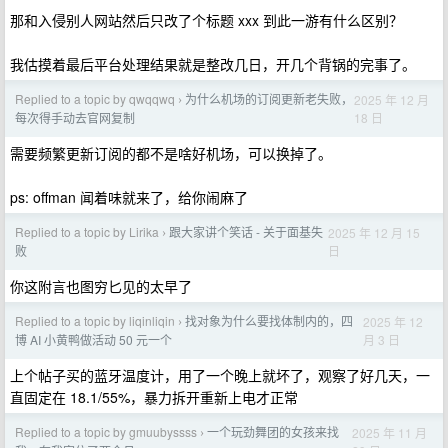
那和入侵别人网站然后只改了个标题 xxx 到此一游有什么区别？
我估摸着最后平台处理结果就是整改几日，开几个背锅的完事了。
Replied to a topic by qwqqwq
为什么机场的订阅更新老失败，
2025 年 12 月
›
18 日
每次得手动去官网复制
需要频繁更新订阅的都不是啥好机场，可以换掉了。
ps: offman 闻着味就来了，给你闹麻了
Replied to a topic by Lirika
跟大家讲个笑话 - 关于面基失
2025 年 12 月 15
›
日
败
你这附言也图穷匕见的太早了
Replied to a topic by liqinliqin
找对象为什么要找体制内的，四
2025 年 12
›
月 3 日
博 AI 小黄鸭做活动 50 元一个
上个帖子买的蓝牙温度计，用了一个晚上就坏了，观察了好几天，一
直固定在 18.1/55%，暴力拆开重新上电才正常
Replied to a topic by gmuubyssss
一个玩劲舞团的女孩来找
2025 年 11 月
›