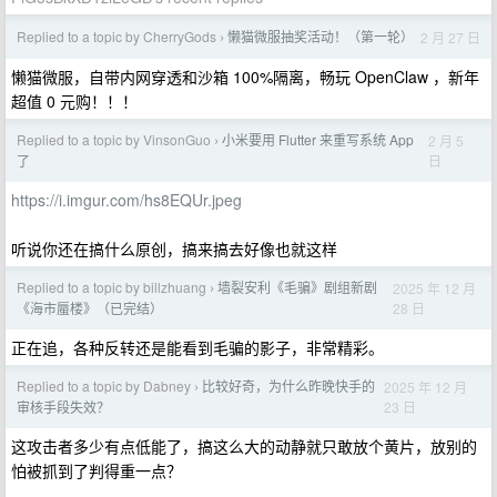
Replied to a topic by CherryGods
懒猫微服抽奖活动！（第一轮）
2 月 27 日
›
懒猫微服，自带内网穿透和沙箱 100%隔离，畅玩 OpenClaw ，新年
超值 0 元购！！！
Replied to a topic by VinsonGuo
小米要用 Flutter 来重写系统 App
2 月 5
›
日
了
https://i.imgur.com/hs8EQUr.jpeg
听说你还在搞什么原创，搞来搞去好像也就这样
Replied to a topic by billzhuang
墙裂安利《毛骗》剧组新剧
2025 年 12 月
›
28 日
《海市蜃楼》（已完结）
正在追，各种反转还是能看到毛骗的影子，非常精彩。
Replied to a topic by Dabney
比较好奇，为什么昨晚快手的
2025 年 12 月
›
23 日
审核手段失效？
这攻击者多少有点低能了，搞这么大的动静就只敢放个黄片，放别的
怕被抓到了判得重一点？