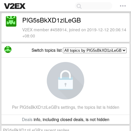
PlG5sBkXD1ziLeGB
V2EX member #458914, joined on 2019-12-12 20:06:14
+08:00
Switch topics list
Per PlG5sBkXD1ziLeGB's settings, the topics list is hidden
Deals
info, including closed deals, is not hidden
PlG5sBkXD1ziLeGB's recent replies