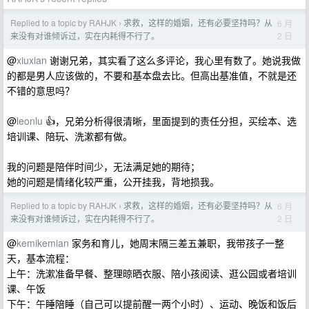
Replied to a topic by RAHJK
求救，这样的婚姻，还有必要坚持吗？从
6 月
›
2 日
来没有对谁倾诉过，实在内耗得不行了。
@
xiuxian
谢谢兄弟，其实看了这么多评论，我心里有数了。她说我做
的都是男人应该做的，不要和基本盘去比。但高出基准值，不就是还
不错的意思吗？
@
leonlu
👍，兄弟分析得很清晰，里面提到的责任分担，买绘本、选
培训课、陪玩、洗漱都有做。
我的问题是陪伴时间少，无法满足她的期待；
她的问题是情绪化较严重，公开挂我，背地损我。
Replied to a topic by RAHJK
求救，这样的婚姻，还有必要坚持吗？从
6 月
›
2 日
来没有对谁倾诉过，实在内耗得不行了。
@
kemikemian
家务和育儿，她周末隔三差五兼职，我带孩子一整
天，基本流程：
上午：洗漱准备早餐、整理晾晒衣服、陪小孩阅读、逛公园或者培训
课、午饭
下午：午睡陪睡（自己可以提前醒一两个小时）、运动、晚饭和饭后