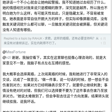
她讲话一个不小心就会让她响起警报。我不知道她过去经历了什么，
她的情感经历对我来说只是模糊的数字，深究就是越界，所以我也不
明白她为什么这样，有可能天性如此，只是隐藏太深，不容易被发
现。她表面是非常自信开朗大方的样子，但实际却像屏蔽词库，没有
触发关键词就什么都可以聊，一旦触发关键词就会被屏蔽，但关键词
没有人知道有哪些。
Replied to a topic by RAHJK
求救，这样的婚姻，还有必要坚持吗？从
6 月
›
1 日
来没有对谁倾诉过，实在内耗得不行了。
@
MissFortune
@
n2l
谢谢，我抽空看下，其实在这里聊也挺像心理咨询的，就是大
家意见不一致，我脑子有点左右互搏的感觉。
我大概率会选择离婚，上次闹离婚的时候，我和她进行了非常深入的
交谈，达成了一致意见，“做一件事，说一句话的时候，想一想会不会
伤害到对方；如果对方已经明确表示受不了，就要停止继续刺激；事
情没有绝对的对错，但我们可以选择要不要为了这件事去伤害乃至放
弃对方。”她说太难做到了，但会争取去往这个方向发展，结果转头就
继续挂我、说我坏话。