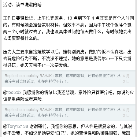
活动、读书洗漱陪睡
工作日要轻松些，上午忙完家务，10 点到下午 4 点其实是有个人时间
的，有时候她会准备兼职材料，但效率不高，因为中午吃个饭睡个觉
两三个小时就过去了，我也没具体过问她每天做什么，有时候她会出
去闺蜜聚餐什么的。
压力大主要来自接娃放学以后，娃特别调皮，做好的饭不认真吃，出
去玩危险行为不断，不洗澡不睡觉，她的意思是我偶尔带一下只会觉
得好玩，她天天带不止一次要发疯。
Replied to a topic by RAHJK
求救，这样的婚姻，还有必要坚持吗？从
6 月
›
2 日
来没有对谁倾诉过，实在内耗得不行了。
@
tool2dx
我感觉你的情绪比我还悲观，意外险只管医疗吧，你说的应
该是重疾险或者寿险。
Replied to a topic by RAHJK
求救，这样的婚姻，还有必要坚持吗？从
6 月
›
2 日
来没有对谁倾诉过，实在内耗得不行了。
@
Tory12138
谢谢哥们，我懂你的意思，但人性是很复杂的，与其说
她不爱我，不如说是她更爱“自己”，她的警惕性和防御性很强，我跟