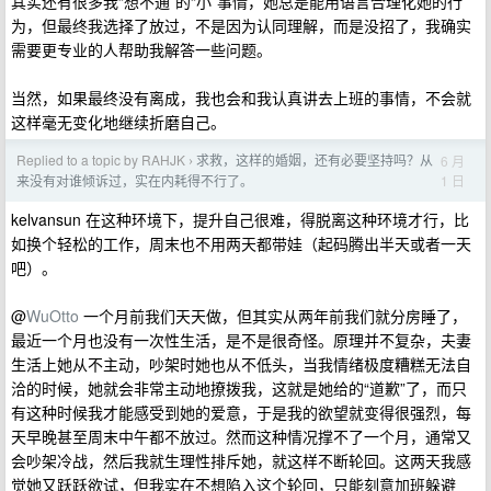
其实还有很多我“想不通”的“小”事情，她总是能用语言合理化她的行
为，但最终我选择了放过，不是因为认同理解，而是没招了，我确实
需要更专业的人帮助我解答一些问题。
当然，如果最终没有离成，我也会和我认真讲去上班的事情，不会就
这样毫无变化地继续折磨自己。
Replied to a topic by RAHJK
求救，这样的婚姻，还有必要坚持吗？从
6 月
›
1 日
来没有对谁倾诉过，实在内耗得不行了。
kelvansun 在这种环境下，提升自己很难，得脱离这种环境才行，比
如换个轻松的工作，周末也不用两天都带娃（起码腾出半天或者一天
吧）。
@
WuOtto
一个月前我们天天做，但其实从两年前我们就分房睡了，
最近一个月也没有一次性生活，是不是很奇怪。原理并不复杂，夫妻
生活上她从不主动，吵架时她也从不低头，当我情绪极度糟糕无法自
洽的时候，她就会非常主动地撩拨我，这就是她给的“道歉”了，而只
有这种时候我才能感受到她的爱意，于是我的欲望就变得很强烈，每
天早晚甚至周末中午都不放过。然而这种情况撑不了一个月，通常又
会吵架冷战，然后我就生理性排斥她，就这样不断轮回。这两天我感
觉她又跃跃欲试，但我实在不想陷入这个轮回，只能刻意加班躲避