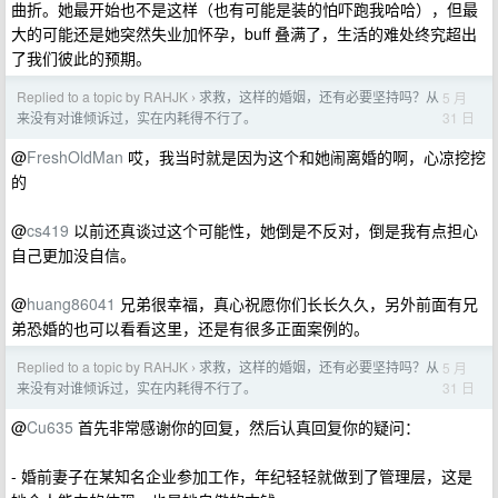
曲折。她最开始也不是这样（也有可能是装的怕吓跑我哈哈），但最
大的可能还是她突然失业加怀孕，buff 叠满了，生活的难处终究超出
了我们彼此的预期。
Replied to a topic by RAHJK
求救，这样的婚姻，还有必要坚持吗？从
5 月
›
31 日
来没有对谁倾诉过，实在内耗得不行了。
@
FreshOldMan
哎，我当时就是因为这个和她闹离婚的啊，心凉挖挖
的
@
cs419
以前还真谈过这个可能性，她倒是不反对，倒是我有点担心
自己更加没自信。
@
huang86041
兄弟很幸福，真心祝愿你们长长久久，另外前面有兄
弟恐婚的也可以看看这里，还是有很多正面案例的。
Replied to a topic by RAHJK
求救，这样的婚姻，还有必要坚持吗？从
5 月
›
31 日
来没有对谁倾诉过，实在内耗得不行了。
@
Cu635
首先非常感谢你的回复，然后认真回复你的疑问：
- 婚前妻子在某知名企业参加工作，年纪轻轻就做到了管理层，这是