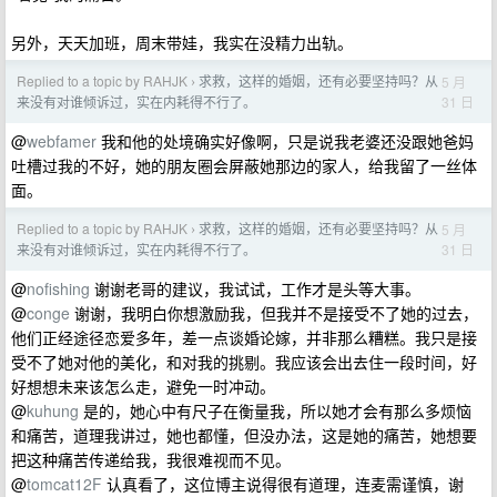
另外，天天加班，周末带娃，我实在没精力出轨。
Replied to a topic by RAHJK
求救，这样的婚姻，还有必要坚持吗？从
5 月
›
31 日
来没有对谁倾诉过，实在内耗得不行了。
@
webfamer
我和他的处境确实好像啊，只是说我老婆还没跟她爸妈
吐槽过我的不好，她的朋友圈会屏蔽她那边的家人，给我留了一丝体
面。
Replied to a topic by RAHJK
求救，这样的婚姻，还有必要坚持吗？从
5 月
›
31 日
来没有对谁倾诉过，实在内耗得不行了。
@
nofishing
谢谢老哥的建议，我试试，工作才是头等大事。
@
conge
谢谢，我明白你想激励我，但我并不是接受不了她的过去，
他们正经途径恋爱多年，差一点谈婚论嫁，并非那么糟糕。我只是接
受不了她对他的美化，和对我的挑剔。我应该会出去住一段时间，好
好想想未来该怎么走，避免一时冲动。
@
kuhung
是的，她心中有尺子在衡量我，所以她才会有那么多烦恼
和痛苦，道理我讲过，她也都懂，但没办法，这是她的痛苦，她想要
把这种痛苦传递给我，我很难视而不见。
@
tomcat12F
认真看了，这位博主说得很有道理，连麦需谨慎，谢