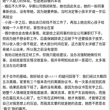
她个人能力的体现，也是她自傲的本钱
- 婚后不久怀孕，孕期公司倒闭转型，她也因此失业，她的一些同事
重新创业，没有带她，因为她要养胎，当时决定等小孩半岁或一岁后
再就业
- 小孩一岁之后，她出去已经找不到工作了，再加上她总担心孩子给
保姆一个人带不好，索性待业在家
- 偶尔她也会去做点事情，就是给之前同事的创业公司兼职打下手，
但因为她不想全职工作，后面保姆辞退之后她下午还要接孩子放学，
所以收入很少很不稳定，绝大部分时间在家，这方面写太详细了也容
易被人认出来，所以我之前没有提到
- 我劝过她去找正经工作，但我只能给建议，没办法强制她做任何
事，总结就是现实情况很复杂，我并非明知如此却一意孤行，太多我
无法左右的事情
关于合作的基础，刚好结合 @
cs419
的疑问回答下：我们闹过大概四
五次离婚，家里有三个版本迭代的离婚协议书，有一次差点就到民政
局，结果民政局下班了。最终没有离婚，是因为协议书签完字之后，
她整个人情绪就变得极度崩溃，痛哭流涕，甚至产生自毁倾向，而我
也在最后关头心软了。也只有在这种时候，她才肯服软，才能够正视
自己对我思想上的压迫，而我其实要的就是她的态度，她愿不愿意去
“看见”我的痛苦。