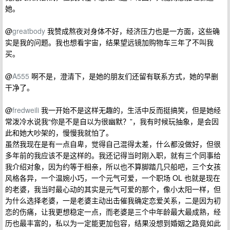
她。
@
greatbody
我赞成熬夜对身体不好，经济压力也是一方面，这些确
实是我的问题。我也想看宇宙，结果望远镜加购物车三年了不叫我
买。
@
A555
啊不是，澄清下，是她的朋友们还留有联系方式，她的早删
干净了。
@
fredweili
我一开始不是这样无趣的，生活中反而挺搞笑，但是她经
常泼冷水说我“你是不是自以为很幽默？”，我有时候玩抽象，是会因
此和她大吵架的，慢慢我就怕了。
虽然我现在是有一点自卑，觉得自己混得太差，什么都没做好，但很
多年前的我应该不是这样的。我还记得当时刚入职，就有三个同事给
我介绍对象，因为约等于相亲，所以也不算脚踏几只船吧，三个女孩
风格各异，一个温婉小巧，一个元气可爱，一个职场 OL 也就是现在
的老婆，我当时最心动的其实是元气可爱的那个，像小太阳一样，但
为什么选择老婆，一是老婆主动出击催我确定恋爱关系，二是因为初
恋的伤痛，让我更想稳定一点，而老婆是三个中年龄最大最成熟，经
历也最丰富的，私以为一定能更加包容，结果没想到婚姻之路竟如此