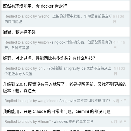
既然有环境能用，套 docker 肯定行
Replied to a topic by rwecho
上架的过程中发现，华为是目前最友好
6 月 26
›
日
的应用商城
谢谢，我选择不碰
Replied to a topic by Auston
sing-box 性能确实强，但是配置是真的
6 月 16
›
日
难，各种不兼容
好奇，对比过吗，性能同比有多炸裂？有什么科技？
Replied to a topic by iorilu
安装新版 antigravity ide 居然不支持从上
5 月 23
›
日
个老版本导入设置
升级到 2.0.1, 配置没有导入就算了，老是提醒更新，又找不到更新的
版本下载，真逆天
Replied to a topic by wangleineo
Antigravity 是不是彻底不能用了？
5 月 7 日
›
我的能用，只是 Claude 的日常出问题，Gemini 的都没问题
Replied to a topic by HitmanT
windows 更新这么离谱吗
4 月 18 日
›