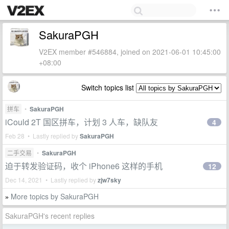
SakuraPGH
V2EX member #546884, joined on 2021-06-01 10:45:00
+08:00
Switch topics list
拼车
•
SakuraPGH
iCould 2T 国区拼车，计划 3 人车，缺队友
4
Feb 28 • Lastly replied by
SakuraPGH
二手交易
•
SakuraPGH
迫于转发验证码，收个 iPhone6 这样的手机
12
Dec 14, 2021 • Lastly replied by
zjw7sky
More topics by SakuraPGH
»
SakuraPGH's recent replies