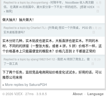
Replied to a topic by zhouyanliang
时隔半年， NocoBase 收入再次翻
6 月
›
16
倍。 在满屏 AI 的氛围中，跟大家分享一下不太一样的经历。 [感谢 V2EX
日
+ 抽奖]
做大抽大！抽大做大！
Replied to a topic by Charlie17Li
[升降桌] 想买一个升降桌， PDD 的
3 月 20
›
日
实木桌板靠谱吗？
实木分好几种，实木贴皮也是实木，大板直拼也是实木。不同的木
材，不同的的拼接（一整张大板，或者 4 拼，5 拼）价格不一样，这
个价格基本上只能最便宜的橡胶木？价格几百到 2 千都是正常的
Replied to a topic by xjiang1982154112
我把 AI 用到了爬虫上，做
1 月 29
›
日
了一款工具
下了两个任务，监控竞品电商网站价格变化试试水，好用的话，可以
推荐公司来用
More replies by SakuraPGH
»
© 2026 V2EX · 27ms · 3.9.8.5
About
·
Language