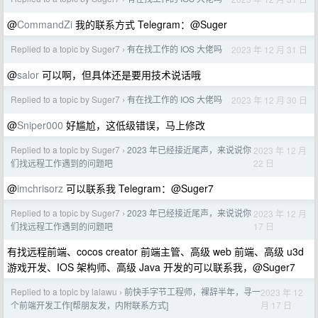
@
CommandZi
我的联系方式 Telegram：@Suger
Replied to a topic by Suger7
有在找工作的 IOS 大佬吗
2023 年 12 月 31 日
›
@
salor
可以啊，但具体还是要用技术说话哦
Replied to a topic by Suger7
有在找工作的 IOS 大佬吗
2023 年 12 月 30 日
›
@
Sniper000
好尴尬，这低级错误，马上修改
Replied to a topic by Suger7
2023 年已经接近尾声，来说说你
2023 年 12 月
›
22 日
们找远程工作遇到的问题吧
@
imchrisorz
可以联系我 Telegram：@Suger7
Replied to a topic by Suger7
2023 年已经接近尾声，来说说你
2023 年 12 月
›
17 日
们找远程工作遇到的问题吧
有找远程前端、cocos creator 前端主管、高级 web 前端、高级 u3d
游戏开发、IOS 架构师、高级 Java 开发的可以联系我，@Suger7
Replied to a topic by lalawu
前快手字节工程师，裸辞半年，寻一
2023 年 12
›
月 17 日
个前端开发工作[帮朋友发，内附联系方式]