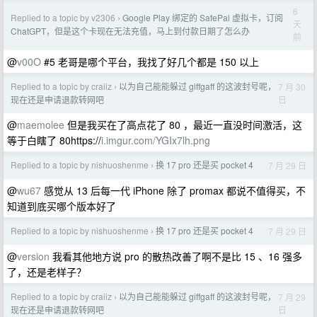
6
Replied to a topic by v2306
Google Play 绑定的 SafePal 虚拟卡，订阅
›
天
ChatGPT，但是这个卡现在无法充值，马上到付款日期了怎么办
前
@
v00O
#5 老哥是哪个平台，我找了好几个都是 150 以上
Replied to a topic by craiiz
以为自己能能躲过 giffgaff 的这波封号呢，
7 月 30
›
日
现在还是申请退款转网吧
@
maemolee
但是我买在了高点花了 80 ，最近一直没时间激活，这
等于白瞎了 80https://
i.imgur.com/YGIx7lh.png
Replied to a topic by nishuoshenme
换 17 pro 还是买 pocket 4
7 月 29 日
›
@
wu67
感觉从 13 后每一代 iPhone 除了 promax 都说不值得买，不
知道到底买哪个版本好了
Replied to a topic by nishuoshenme
换 17 pro 还是买 pocket 4
7 月 29 日
›
@
version
我看其他地方说 pro 的散热改善了啊不是比 15 、16 强多
了，还是老样子？
Replied to a topic by craiiz
以为自己能能躲过 giffgaff 的这波封号呢，
7 月 29
›
日
现在还是申请退款转网吧