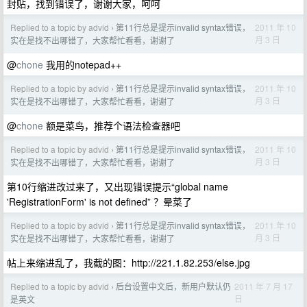
封贴，找到错误了，谢谢大家，呵呵
Replied to a topic by advid
第11行总是提示invalid syntax错误，
2011 年 10
›
月 3 日
实在是找不出哪错了，大家帮忙看看，谢谢了
@
chone
我用的notepad++
Replied to a topic by advid
第11行总是提示invalid syntax错误，
2011 年 10
›
月 3 日
实在是找不出哪错了，大家帮忙看看，谢谢了
@
chone
额是菜鸟，推荐个语法检查器吧
Replied to a topic by advid
第11行总是提示invalid syntax错误，
2011 年 10
›
月 3 日
实在是找不出哪错了，大家帮忙看看，谢谢了
第10行缩进改过来了，又出现错误提示“global name
'RegistrationForm' is not defined” ？晕菜了
Replied to a topic by advid
第11行总是提示invalid syntax错误，
2011 年 10
›
月 3 日
实在是找不出哪错了，大家帮忙看看，谢谢了
帖上来缩进乱了，我截的图：http://221.1.82.253/else.jpg
Replied to a topic by advid
后台设置中文后，新用户默认仍
2011 年 7 月 17
›
日
是英文