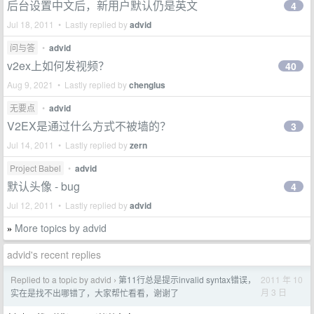
后台设置中文后，新用户默认仍是英文
4
Jul 18, 2011 • Lastly replied by
advid
问与答
•
advid
v2ex上如何发视频？
40
Aug 9, 2021 • Lastly replied by
chenglus
无要点
•
advid
V2EX是通过什么方式不被墙的？
3
Jul 14, 2011 • Lastly replied by
zern
Project Babel
•
advid
默认头像 - bug
4
Jul 12, 2011 • Lastly replied by
advid
More topics by advid
»
advid's recent replies
Replied to a topic by advid
第11行总是提示invalid syntax错误，
2011 年 10
›
月 3 日
实在是找不出哪错了，大家帮忙看看，谢谢了