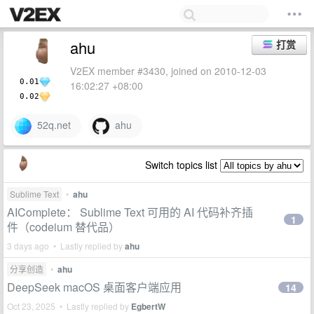
ahu
打赏
V2EX member #3430, joined on 2010-12-03
0.01
16:02:27 +08:00
0.02
52q.net
ahu
Switch topics list
Sublime Text
•
ahu
AIComplete： Sublime Text 可用的 AI 代码补齐插
1
件（codeium 替代品）
3 days ago • Lastly replied by
ahu
分享创造
•
ahu
DeepSeek macOS 桌面客户端应用
14
Oct 23, 2025 • Lastly replied by
EgbertW