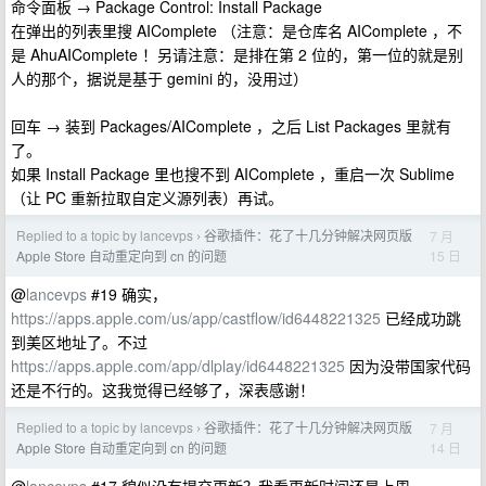
命令面板 → Package Control: Install Package
在弹出的列表里搜 AIComplete （注意：是仓库名 AIComplete ，不
是 AhuAIComplete ！另请注意：是排在第 2 位的，第一位的就是别
人的那个，据说是基于 gemini 的，没用过）
回车 → 装到 Packages/AIComplete ，之后 List Packages 里就有
了。
如果 Install Package 里也搜不到 AIComplete ，重启一次 Sublime
（让 PC 重新拉取自定义源列表）再试。
Replied to a topic by lancevps
谷歌插件：花了十几分钟解决网页版
7 月
›
15 日
Apple Store 自动重定向到 cn 的问题
@
lancevps
#19 确实，
https://apps.apple.com/us/app/castflow/id6448221325
已经成功跳
到美区地址了。不过
https://apps.apple.com/app/dlplay/id6448221325
因为没带国家代码
还是不行的。这我觉得已经够了，深表感谢！
Replied to a topic by lancevps
谷歌插件：花了十几分钟解决网页版
7 月
›
14 日
Apple Store 自动重定向到 cn 的问题