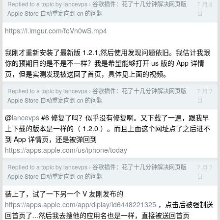
Replied to a topic by lancevps
谷歌插件：花了十几分钟解决网页版
7 月 8
›
日
Apple Store 自动重定向到 cn 的问题
https://i.imgur.com/foVn0wS.mp4
我刚才重新安装了最新版 1.2.1,然后使用发现问题依旧。我估计我跟
你的预期目的是不是不一样？我是希望能够打开 us 版的 App 详情
页，但是实测发现被送回了首页，具体见上面的视频。
Replied to a topic by lancevps
谷歌插件：花了十几分钟解决网页版
7 月 7
›
日
Apple Store 自动重定向到 cn 的问题
@
lancevps
#6 修复了吗？似乎没有修复啊。又下载了一遍，跟我早
上下载的版本是一样的（ 1.2.0 ）。而且上面这个网址点了之后进不
到 App 详情页，还是被弹回到
https://apps.apple.com/us/iphone/today
Replied to a topic by lancevps
谷歌插件：花了十几分钟解决网页版
7 月 7
›
日
Apple Store 自动重定向到 cn 的问题
装上了，试了一下另一个 V 友刚发布的
https://apps.apple.com/app/dlplay/id6448221325
，点击后被强制送
回首页了...然后我去搜他的应用名也是一样，直接被送回首页