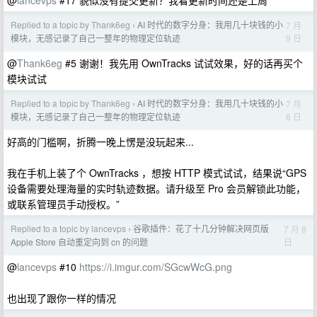
@
lancevps
#17 貌似没有提交更新？我看更新时间还是上周
Replied to a topic by Thank6eg
AI 时代的数字分身：我用几十块钱的小
7 月
›
9 日
模块，无感记录了自己一整年的物理定位轨迹
@
Thank6eg
#5 谢谢！我先用 OwnTracks 试试效果，好的话再买个
模块试试
Replied to a topic by Thank6eg
AI 时代的数字分身：我用几十块钱的小
7 月
›
8 日
模块，无感记录了自己一整年的物理定位轨迹
好高的门槛啊，折腾一晚上愣是没玩起来...
我在手机上装了个 OwnTracks ，想按 HTTP 模式试试，结果说“GPS
设备需要处理海量的实时轨迹数据。请升级至 Pro 会员解锁此功能，
或联系管理员手动授权。”
Replied to a topic by lancevps
谷歌插件：花了十几分钟解决网页版
7 月 8
›
日
Apple Store 自动重定向到 cn 的问题
@
lancevps
#10
https://i.imgur.com/SGcwWcG.png
也出现了跟你一样的情况