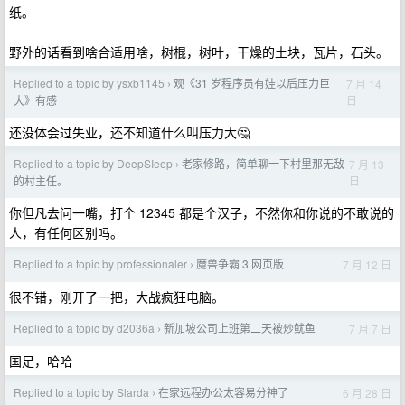
纸。
野外的话看到啥合适用啥，树棍，树叶，干燥的土块，瓦片，石头。
Replied to a topic by ysxb1145
观《31 岁程序员有娃以后压力巨
7 月 14
›
日
大》有感
还没体会过失业，还不知道什么叫压力大🤔
Replied to a topic by DeepSIeep
老家修路，简单聊一下村里那无敌
7 月 13
›
日
的村主任。
你但凡去问一嘴，打个 12345 都是个汉子，不然你和你说的不敢说的
人，有任何区别吗。
Replied to a topic by professionaler
魔兽争霸 3 网页版
7 月 12 日
›
很不错，刚开了一把，大战疯狂电脑。
Replied to a topic by d2036a
新加坡公司上班第二天被炒鱿鱼
7 月 7 日
›
国足，哈哈
Replied to a topic by Slarda
在家远程办公太容易分神了
6 月 28 日
›