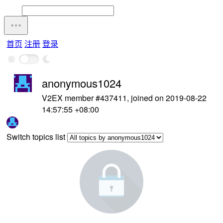
首页
注册
登录
anonymous1024
V2EX member #437411, joined on 2019-08-22
14:57:55 +08:00
Switch topics list