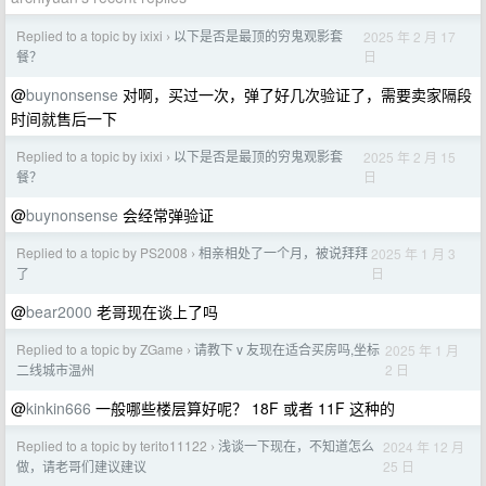
Replied to a topic by ixixi
以下是否是最顶的穷鬼观影套
2025 年 2 月 17
›
日
餐？
@
buynonsense
对啊，买过一次，弹了好几次验证了，需要卖家隔段
时间就售后一下
Replied to a topic by ixixi
以下是否是最顶的穷鬼观影套
2025 年 2 月 15
›
日
餐？
@
buynonsense
会经常弹验证
Replied to a topic by PS2008
相亲相处了一个月，被说拜拜
2025 年 1 月 3
›
日
了
@
bear2000
老哥现在谈上了吗
Replied to a topic by ZGame
请教下 v 友现在适合买房吗,坐标
2025 年 1 月
›
2 日
二线城市温州
@
kinkin666
一般哪些楼层算好呢？ 18F 或者 11F 这种的
Replied to a topic by terito11122
浅谈一下现在，不知道怎么
2024 年 12 月
›
25 日
做，请老哥们建议建议