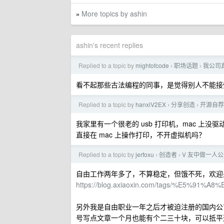
More topics by ashin
»
ashin's recent replies
Replied to a topic by
mightofcode
职场话题
我公司
›
›
看不起那些古法编程的同事，是觉得别人不能接受新
Replied to a topic by
hanxiV2EX
分享创造
开源自荐
›
›
我家里有一个很老的 usb 打印机，mac 上没
直接在 mac 上操作打印，不开虚拟机吗？
Replied to a topic by
jerfoxu
创造者
V 友中做一人
›
›
自由工作两年多了，不算稳定，但饿不死，欢迎关
https://blog.axiaoxin.com/tags/%E5%91%A8
另外我是自由职业一年之后才被迫注册的国内公司
号写点文章一个月也能有个二三十块，可以抵平