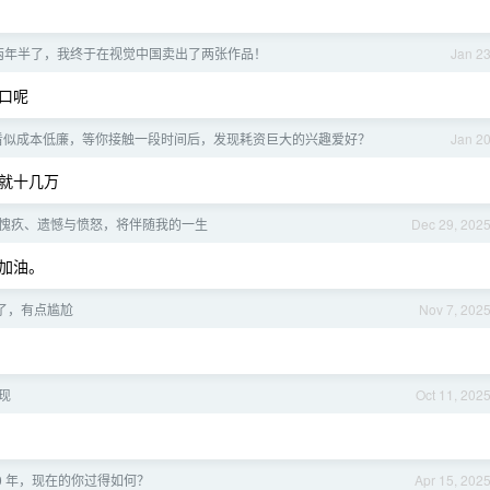
两年半了，我终于在视觉中国卖出了两张作品！
Jan 2
口呢
看似成本低廉，等你接触一段时间后，发现耗资巨大的兴趣爱好？
Jan 2
就十几万
责、愧疚、遗憾与愤怒，将伴随我的一生
Dec 29, 202
加油。
业了，有点尴尬
Nov 7, 202
现
Oct 11, 202
10 年，现在的你过得如何？
Apr 15, 202