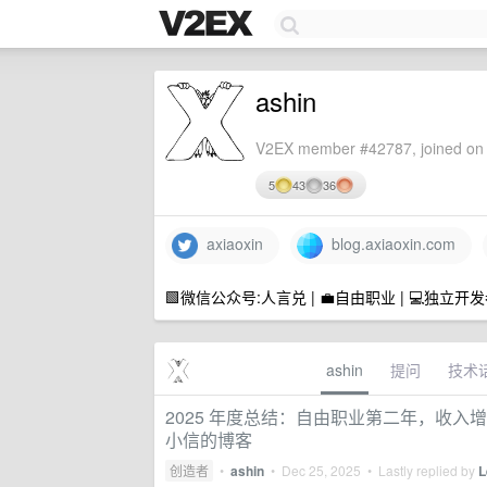
ashin
V2EX member #42787, joined on 
5
43
36
axiaoxin
blog.axiaoxin.com
🟩微信公众号:人言兑 | 💼自由职业 | 💻独立开发者 
ashin
提问
技术
2025 年度总结：自由职业第二年，收入增
小信的博客
创造者
•
ashin
•
Dec 25, 2025
• Lastly replied by
L