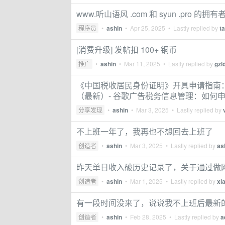
www.听山语风 .com 和 syun .pro 
程序员
•
ashin
•
Apr 25, 2025
• Lastly replied by
t
[消费升级] 发帖扣 100+ 铜币
推广
•
ashin
•
Mar 11, 2025
• Lastly replied by
gzl
《中国税收居民身份证明》开具申请指南：适用
（最新）- 谷歌广告税务信息管理：如何
分享发现
•
ashin
•
Mar 3, 2025
• Lastly replied by
不上班一年了，我再也不想回去上班了
创造者
•
ashin
•
Mar 3, 2025
• Lastly replied by
as
昨天单日收入破历史记录了，关于通过做
创造者
•
ashin
•
Mar 1, 2025
• Lastly replied by
xi
有一段时间没来了，说说我不上班后最新
创造者
•
ashin
•
Feb 28, 2025
• Lastly replied by
a