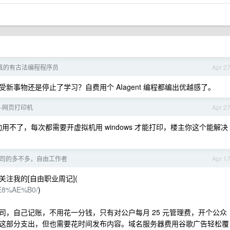
真的有古法编程程序员
Apr 2
事物还是停止了学习？自费用个 AIagent 编程都编出优越感了。
-网页打印机
Apr 2
驱动用不了，每次都需要开虚拟机用 windows 才能打印，楼主你这个能解决
公司的多不多，自由工作者
Apr 1
注我的[自由职业周记](
%E8%AE%B0/
)
，自己记账，不用花一分钱，只有对公户每月 25 元管理费，开个公众
这部分支出，但也需要花时间发布内容。域名服务器费用谷歌广告轻松覆