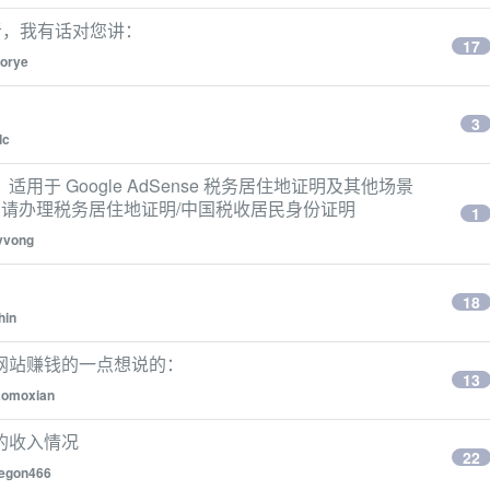
的拥有者，我有话对您讲：
17
aorye
3
dc
于 Google AdSense 税务居住地证明及其他场景
申请办理税务居住地证明/中国税收居民身份证明
1
vvong
18
hin
网站赚钱的一点想说的：
13
aomoxian
的收入情况
22
egon466