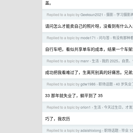
盖。
Replied to a topic by
Geeksun2021
摄影
学习摄影
›
›
请问怎么才能卖自己的照片呀，没看到有什么入
Replied to a topic by
mode171
问与答
有没有那种
›
›
自行车吧，看似共享单车的成本，结果一个车架
Replied to a topic by
manr
生活
我的 2025，自
›
›
成功把我看难过了，生离死别真的好痛苦。兄弟
Replied to a topic by
gdw1986
职场话题
40 岁失
›
›
33 那年就失业了，躺平到了 35
Replied to a topic by
orion1
生活
今天过生日，才发
›
›
巧了，我农历
Replied to a topic by
adaishixiong
职场话题
毕业 
›
›