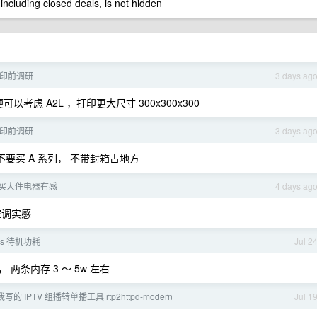
 including closed deals, is not hidden
打印前调研
3 days ag
考虑 A2L ，打印更大尺寸 300x300x300
打印前调研
3 days ag
， 不要买 A 系列， 不带封箱占地方
买大件电器有感
4 days ag
空调实感
s 待机功耗
Jul 2
 两条内存 3 ～ 5w 左右
的 IPTV 组播转单播工具 rtp2httpd-modern
Jul 1