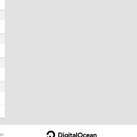
9
9
8
5
ge