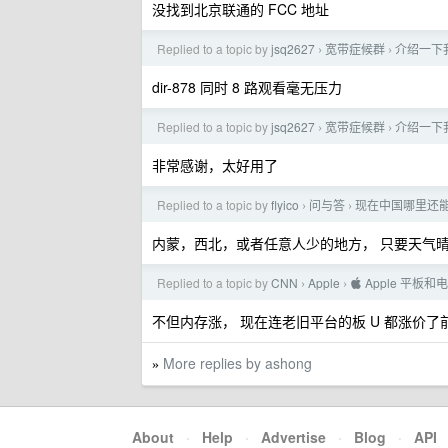
没找到北京联通的 FCC 地址
Replied to a topic by
jsq2627
宽带症候群
介绍一下我写
›
›
dir-878 同时 8 路观看毫无压力
Replied to a topic by
jsq2627
宽带症候群
介绍一下我写
›
›
非常感谢，太好用了
Replied to a topic by
flyico
问与答
现在中国哪里还
›
›
内蒙，西北，或者任意人少的地方， 只要天气
Replied to a topic by
CNN
Apple
 Apple 平板
›
›
不但内存涨， 现在连老旧平台的板 U 都涨价了前几天
More replies by ashong
»
About
·
Help
·
Advertise
·
Blog
·
API