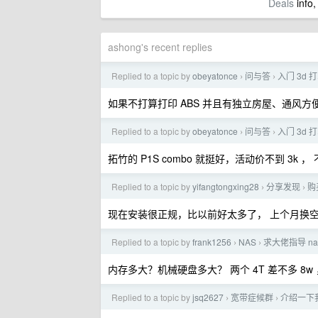
Deals
info,
ashong's recent replies
Replied to a topic by
obeyatonce
问与答
入门 3d 
›
›
如果不打算打印 ABS 并且有独立房屋、通风方便可以
Replied to a topic by
obeyatonce
问与答
入门 3d 
›
›
拓竹的 P1S combo 就挺好，活动价不到 3k 
Replied to a topic by
yifangtongxing28
分享发现
购
›
›
现在安装很正规，比以前好太多了， 上个月换
Replied to a topic by
frank1256
NAS
求大佬指导 na
›
›
内存多大？机械硬盘多大？ 两个 4T 差不多 8w ，
Replied to a topic by
jsq2627
宽带症候群
介绍一下我写
›
›