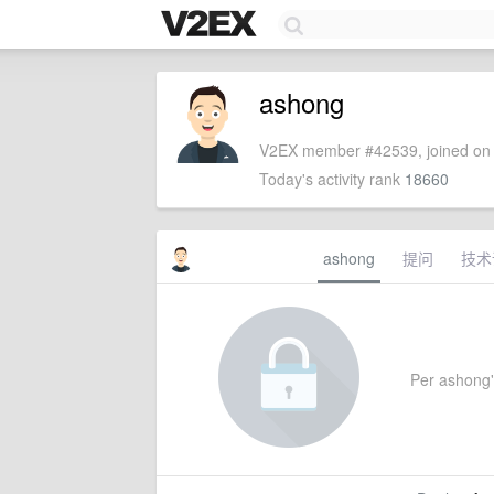
ashong
V2EX member #42539, joined on 
Today's activity rank
18660
ashong
提问
技术
Per ashong's