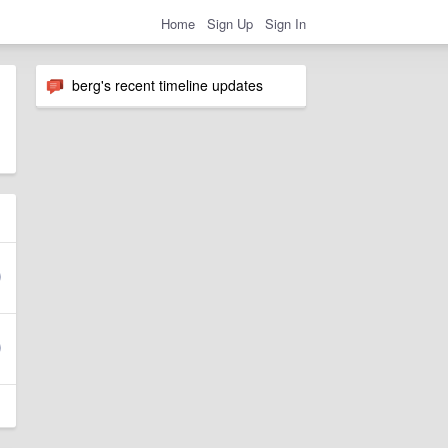
Home
Sign Up
Sign In
berg's recent timeline updates