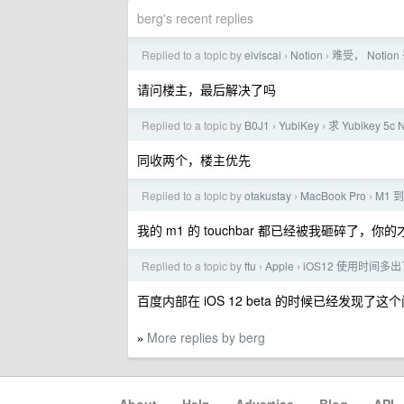
berg's recent replies
Replied to a topic by
elviscai
Notion
难受， Notio
›
›
请问楼主，最后解决了吗
Replied to a topic by
B0J1
YubiKey
求 Yubikey 5c 
›
›
同收两个，楼主优先
Replied to a topic by
otakustay
MacBook Pro
M1
›
›
我的 m1 的 touchbar 都已经被我砸碎了，你
Replied to a topic by
ftu
Apple
iOS12 使用时间多
›
›
百度内部在 iOS 12 beta 的时候已经发现了这个问
More replies by berg
»