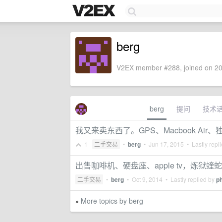
berg
V2EX member #288, joined on 20
berg
提问
技术
我又来卖东西了。GPS、Macbook Air、独
1
二手交易
•
berg
•
Jun 17, 2015
• Lastly repl
出售咖啡机、硬盘座、apple tv，炼狱蝰
二手交易
•
berg
•
Oct 9, 2014
• Lastly replied by
p
More topics by berg
»