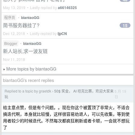
May 13, 2019 • Lastly replied by
a66146325
程序员
•
biantaoGG
简书服务器挂了?
15
Dec 12, 2018 • Lastly replied by
ljpCN
Blogger
•
biantaoGG
新人站长,求一波友链
Nov 11, 2018
More topics by biantaoGG
»
biantaoGG's recent replies
Replied to a topic by graetdk
50$ 奖金， AI 坦克比赛，欢迎大家来
5 月 19
›
日
玩
给主意点赞，但是有个问题。。现在你这个被置顶了非常火，不适合
搞迭代啊，本身就比较慢，这样很容易劝退人，可以先收集，等到使
用者较少的时候迭代。不然每次都疯狂刷新或者卡顿，一会就不想玩
了