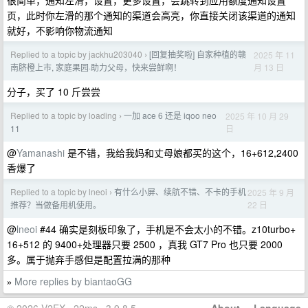
很简单，通知左滑，设置，更多设置，会跳转到应用额度通知设置
页，此时你左滑的那个通知的渠道会高亮，你直接关闭该渠道的通知
就好，不影响你物流通知
Replied to a topic by jackhu203040
[回复抽奖啦] 自家种植的赣
2025 年 11
›
月 13 日
南脐橙上市, 家庭果园·助力父母，快来尝鲜啊！
分子，买了 10 斤尝尝
Replied to a topic by loading
一加 ace 6 还是 iqoo neo
2025 年 10 月 29
›
日
11
@
Yamanashi
是不错，我给我妈和丈母娘都买的这个，16+612,2400
香爆了
Replied to a topic by lneoi
有什么小屏、续航不错、不卡的手机
2025 年 9 月
›
22 日
推荐？当做备用机使用。
@
lneoi
#44 确实是刻板印象了，手机是不会太小的不错。z10turbo+
16+512 的 9400+处理器只要 2500 ，真我 GT7 Pro 也只要 2000
多。属于抛弃手感但是配置拉满的那种
More replies by biantaoGG
»