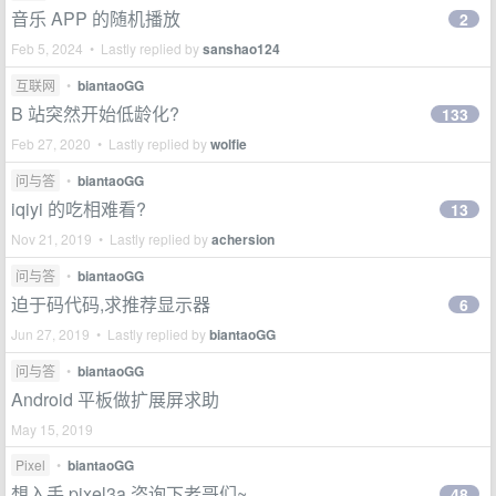
音乐 APP 的随机播放
2
Feb 5, 2024 • Lastly replied by
sanshao124
互联网
•
biantaoGG
B 站突然开始低龄化?
133
Feb 27, 2020 • Lastly replied by
wolfie
问与答
•
biantaoGG
iqiyi 的吃相难看?
13
Nov 21, 2019 • Lastly replied by
achersion
问与答
•
biantaoGG
迫于码代码,求推荐显示器
6
Jun 27, 2019 • Lastly replied by
biantaoGG
问与答
•
biantaoGG
Android 平板做扩展屏求助
May 15, 2019
Pixel
•
biantaoGG
想入手 pixel3a 咨询下老哥们~
48