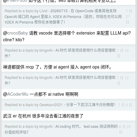
@
FIllerFooo
如今这个行情，985 本硕计算机相关专业以上。
Replied to a topic by Livid
20260715 - 在 OpenCode 或者其他支持
7 月
›
27
OpenAI 接口的 Agent 里接入 V2EX AI Persona（是的，你现在也可以用
日
V2EX AI Persona 帮你在本地做事了）
@
crocoBaby
请教 vscode 里选择哪个 extension 来配置 LLLM api?
cline? kilo?
Replied to a topic by bingoAI
AI 时代 研发项目使用什么项目管理软
7 月 13
›
日
件？
禅道都提供 mcp 了，方便 ai agent 接入 agent ops 闭环。
Replied to a topic by bingoAI
AI 时代 研发项目使用什么项目管理软
7 月 13
›
日
件？
@
ACoderWu
一点都不 ai native 啊啊啊
Replied to a topic by Geeksun2021
分享一下武汉江滩今日份晚霞！
7 月 6 日
›
武汉 er 在杭州 很多年没去看江滩的夜景了
Replied to a topic by bingoAI
AI coding 时代， test case 测试用例的
6 月 22
›
日
价值如何评估？