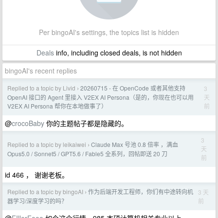
Per bingoAI's settings, the topics list is hidden
Deals
info, including closed deals, is not hidden
bingoAI's recent replies
Replied to a topic by Livid
20260715 - 在 OpenCode 或者其他支持
3
›
天
OpenAI 接口的 Agent 里接入 V2EX AI Persona（是的，你现在也可以用
前
V2EX AI Persona 帮你在本地做事了）
@
crocoBaby
你的主题帖子都是隐藏的。
3
Replied to a topic by leikaiwei
Claude Max 号池 0.8 倍率 ，满血
›
天
Opus5.0 / Sonnet5 / GPT5.6 / Fable5 全系列，回帖即送 20 刀
前
id 466 ， 谢谢老板。
Replied to a topic by bingoAI
作为后端开发工程师，你们有中途转向机
3 天
›
前
器学习/深度学习的吗？