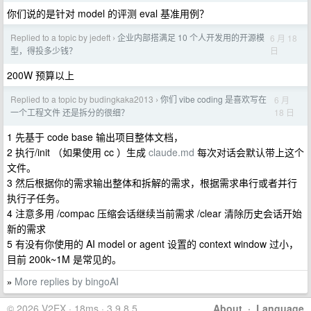
你们说的是针对 model 的评测 eval 基准用例？
Replied to a topic by jedeft
企业内部搭满足 10 个人开发用的开源模
6 月 18
›
日
型，得投多少钱？
200W 预算以上
Replied to a topic by budingkaka2013
你们 vibe coding 是喜欢写在
6 月
›
18 日
一个工程文件 还是拆分的很细？
1 先基于 code base 输出项目整体文档，
2 执行/init （如果使用 cc ）生成
claude.md
每次对话会默认带上这个
文件。
3 然后根据你的需求输出整体和拆解的需求，根据需求串行或者并行
执行子任务。
4 注意多用 /compac 压缩会话继续当前需求 /clear 清除历史会话开始
新的需求
5 有没有你使用的 AI model or agent 设置的 context window 过小，
目前 200k~1M 是常见的。
More replies by bingoAI
»
© 2026 V2EX · 18ms · 3.9.8.5
About
·
Language