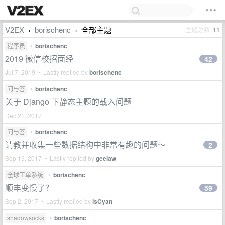
V2EX
borischenc
全部主题
主题总数
11
›
›
程序员
•
borischenc
2019 微信校招面经
42
Jul 7, 2019 • Lastly replied by
borischenc
问与答
•
borischenc
关于 Django 下静态主题的载入问题
Dec 21, 2017
问与答
•
borischenc
请教并收集一些数据结构中非常有趣的问题～
2
Sep 19, 2017 • Lastly replied by
geelaw
全球工单系统
•
borischenc
顺丰变慢了？
59
Sep 2, 2017 • Lastly replied by
isCyan
shadowsocks
•
borischenc