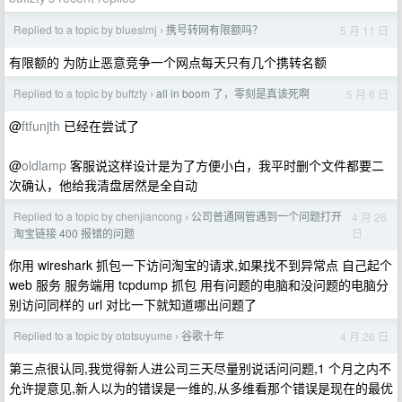
Replied to a topic by blueslmj
携号转网有限额吗？
5 月 11 日
›
有限额的 为防止恶意竞争一个网点每天只有几个携转名额
Replied to a topic by buffzty
all in boom 了，零刻是真该死啊
5 月 6 日
›
@
ftfunjth
已经在尝试了
@
oldlamp
客服说这样设计是为了方便小白，我平时删个文件都要二
次确认，他给我清盘居然是全自动
Replied to a topic by chenjiancong
公司普通网管遇到一个问题打开
4 月 26
›
日
淘宝链接 400 报错的问题
你用 wireshark 抓包一下访问淘宝的请求,如果找不到异常点 自己起个
web 服务 服务端用 tcpdump 抓包 用有问题的电脑和没问题的电脑分
别访问同样的 url 对比一下就知道哪出问题了
Replied to a topic by ototsuyume
谷歌十年
4 月 26 日
›
第三点很认同,我觉得新人进公司三天尽量别说话问问题,1 个月之内不
允许提意见,新人以为的错误是一维的,从多维看那个错误是现在的最优