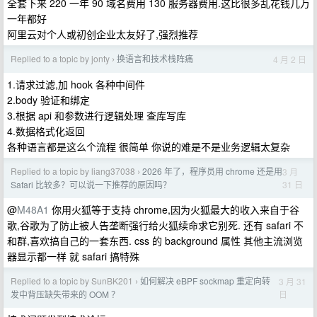
全套下来 220 一年 90 域名费用 130 服务器费用.这比很多乱花钱几万
一年都好
阿里云对个人或初创企业太友好了,强烈推荐
Replied to a topic by jonty
换语言和技术栈阵痛
4 月 2 日
›
1.请求过滤,加 hook 各种中间件
2.body 验证和绑定
3.根据 api 和参数进行逻辑处理 查库写库
4.数据格式化返回
各种语言都是这么个流程 很简单 你说的难是不是业务逻辑太复杂
Replied to a topic by liang37038
2026 年了，程序员用 chrome 还是用
3 月
›
31 日
Safari 比较多？可以说一下推荐的原因吗？
@
M48A1
你用火狐等于支持 chrome,因为火狐最大的收入来自于谷
歌,谷歌为了防止被人告垄断强行给火狐续命求它别死. 还有 safari 不
和群,喜欢搞自己的一套东西. css 的 background 属性 其他主流浏览
器显示都一样 就 safari 搞特殊
Replied to a topic by SunBK201
如何解决 eBPF sockmap 重定向转
3 月 31
›
日
发中背压缺失带来的 OOM ？