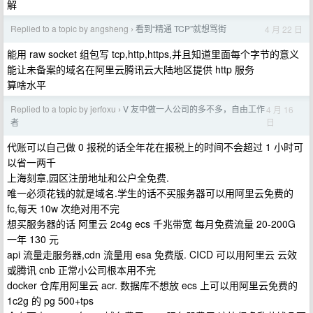
解
Replied to a topic by angsheng
看到“精通 TCP”就想骂街
4 月 22 日
›
能用 raw socket 组包写 tcp,http,https,并且知道里面每个字节的意义
能让未备案的域名在阿里云腾讯云大陆地区提供 http 服务
算啥水平
Replied to a topic by jerfoxu
V 友中做一人公司的多不多，自由工作
4 月 16
›
日
者
代账可以自己做 0 报税的话全年花在报税上的时间不会超过 1 小时可
以省一两千
上海刻章,园区注册地址和公户全免费.
唯一必须花钱的就是域名.学生的话不买服务器可以用阿里云免费的
fc,每天 10w 次绝对用不完
想买服务器的话 阿里云 2c4g ecs 千兆带宽 每月免费流量 20-200G
一年 130 元
api 流量走服务器,cdn 流量用 esa 免费版. CICD 可以用阿里云 云效
或腾讯 cnb 正常小公司根本用不完
docker 仓库用阿里云 acr. 数据库不想放 ecs 上可以用阿里云免费的
1c2g 的 pg 500+tps