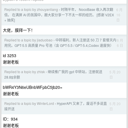
Replied to a topic by zhouyanliang
时隔半年， NocoBase 收入再次翻
6 月
›
16
倍。 在满屏 AI 的氛围中，跟大家分享一下不太一样的经历。 [感谢 V2EX
日
+ 抽奖]
大佬，膜拜一下！
Replied to a topic by jiaduobao
中转福利，新人注册送 50 刀 7 套餐天内
6 月
›
6 日
用完。GPT-5.5 高质量 Pro 号池（含 GPT-5.5 / GPT-5.4,Codex 速度快）
id 3253
谢谢老板
Replied to a topic by zhlsk
继续推广我的 gpt 中转站，注册就送
5 月 20
›
日
28.8$余额
bWR4Y3N6eUBnbWFpbC5jb20=
谢谢老板
Replied to a topic by WinterLord
HyperAPI 又来了，废话不多说直
5 月 20
›
日
接开送
ID：934
谢谢老板