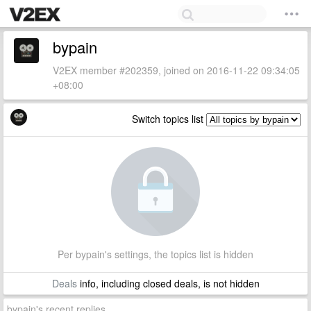
bypain
V2EX member #202359, joined on 2016-11-22 09:34:05
+08:00
Switch topics list
Per bypain's settings, the topics list is hidden
Deals
info, including closed deals, is not hidden
bypain's recent replies