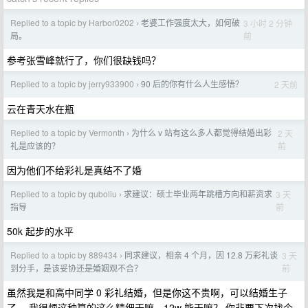
Replied to a topic by Harbor0202
老婆工作强度太大，如何破
3 小时 2 分钟
›
前
局。
参考张雪峰就行了，你们很缺钱吗？
Replied to a topic by jerry933900
90 后的你有什么人生感悟？
2 天前
›
云在青天水在瓶
Replied to a topic by Vermonth
为什么 v 站有这么多人都觉得结婚出彩
2 天
›
前
礼是应该的？
因为他们不给彩礼是真结不了婚
Replied to a topic by quboliu
求建议：硕士毕业两年跳槽方向和薪资求
3 天
›
前
指导
50k 起步的水平
Replied to a topic by 889434
同求建议，相亲 4 个月，因 12.8 万彩礼谈
3 天
›
前
到分手，是该妥协还是婚姻观不合？
虽然我是和高中同学 0 彩礼结婚，但是你这不贵啊，可以结婚生子
了。 我很烦这种算的这么精细干嘛，12w 能干嘛？ 你非要下次找个