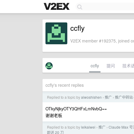
ccfly
V2EX member #192375, joined on
ccfly
提问
技术
ccfly's recent replies
Replied to a topic by
aiwoshishen
推广
推广中转站 co
›
›
OTkyNjkyOTY3QHFxLmNvbQ==
谢谢老板
Replied to a topic by
leikaiwei
推广
Claude Max 号
›
›
即送 20 刀