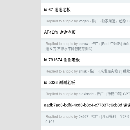
id 67 谢谢老板
Replied to a topic by
Vogan
推广
独家渠道，超稳 G
›
›
AF4LY9 谢谢老板
Replied to a topic by
bbrow
推广
[Bool 中转站] 
›
›
送 5 刀 不掺水不降智随意测试
id 791674 谢谢老板
Replied to a topic by
zhlsk
推广
[来发赈灾粮了] 继续
›
›
id 5328 谢谢老板
Replied to a topic by
alexissde
推广
[神稳中转] GP
›
›
aadb7ae3-bdf6-4cd3-b8e4-c77837e6cb3d
Replied to a topic by
0x567
推广
[开业福利，全场 9
›
›
0.19！