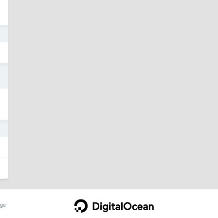
8
8
6
ge