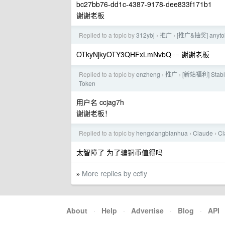
bc27bb76-dd1c-4387-9178-dee833f171b1
谢谢老板
Replied to a topic by
312ybj
推广
[推广&抽奖] any
›
›
OTkyNjkyOTY3QHFxLmNvbQ== 谢谢老板
Replied to a topic by
enzheng
推广
[新站福利] Stab
›
›
Token
用户名 ccjag7h
谢谢老板！
Replied to a topic by
hengxiangbianhua
Claude
C
›
›
太智障了 为了骗铜币值得吗
More replies by ccfly
»
About
·
Help
·
Advertise
·
Blog
·
API