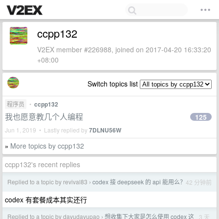
ccpp132
V2EX member #226988, joined on 2017-04-20 16:33:20
+08:00
Switch topics list
程序员
•
ccpp132
我也愿意教几个人编程
125
Jun 1, 2019 • Lastly replied by
7DLNU56W
More topics by ccpp132
»
ccpp132's recent replies
Replied to a topic by revival83
codex 接 deepseek 的 api 能用么？
42 分钟前
›
codex 有套餐成本其实还行
Replied to a topic by dayudayupao
想收集下大家是怎么使用 codex 这
3 天
›