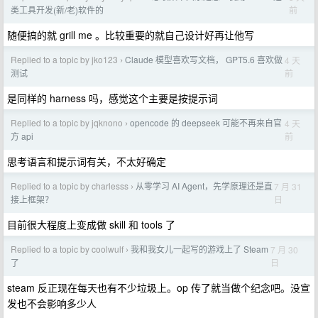
前
类工具开发(新/老)软件的
随便搞的就 grill me 。比较重要的就自己设计好再让他写
Replied to a topic by jko123
Claude 模型喜欢写文档， GPT5.6 喜欢做
4 天
›
前
测试
是同样的 harness 吗，感觉这个主要是按提示词
Replied to a topic by jqknono
opencode 的 deepseek 可能不再来自官
4 天
›
前
方 api
思考语言和提示词有关，不太好确定
Replied to a topic by charlesss
从零学习 AI Agent，先学原理还是直
7 月 31
›
日
接上框架？
目前很大程度上变成做 skill 和 tools 了
Replied to a topic by coolwulf
我和我女儿一起写的游戏上了 Steam
7 月 30
›
日
了
steam 反正现在每天也有不少垃圾上。op 传了就当做个纪念吧。没宣
发也不会影响多少人