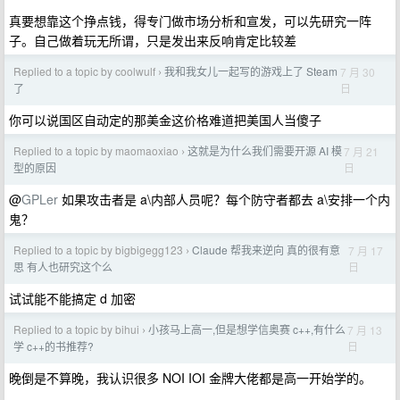
真要想靠这个挣点钱，得专门做市场分析和宣发，可以先研究一阵
子。自己做着玩无所谓，只是发出来反响肯定比较差
Replied to a topic by coolwulf
我和我女儿一起写的游戏上了 Steam
7 月 30
›
日
了
你可以说国区自动定的那美金这价格难道把美国人当傻子
Replied to a topic by maomaoxiao
这就是为什么我们需要开源 AI 模
7 月 21
›
日
型的原因
@
GPLer
如果攻击者是 a\内部人员呢？每个防守者都去 a\安排一个内
鬼？
Replied to a topic by bigbigegg123
Claude 帮我来逆向 真的很有意
7 月 17
›
日
思 有人也研究这个么
试试能不能搞定 d 加密
Replied to a topic by bihui
小孩马上高一,但是想学信奥赛 c++,有什么
7 月 13
›
日
学 c++的书推荐?
晚倒是不算晚，我认识很多 NOI IOI 金牌大佬都是高一开始学的。