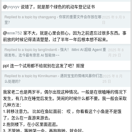
@
yvyvyv
说错了，就是那个绿色的机动车登记证书
Replied to a topic by changyang
你家的重要文件会存放在哪
2025 年 9 月 9
›
日
里？
@
wxw752
家不大，就是心里会担心，因为之前遗忘过很多东西。事
前放的时候记得清清楚楚，过了半年一年后根本想不起来。
Replied to a topic by tanglindan6
强大！ iMini AI 超级 Agent 重
2025 年 8
›
月 29 日
磅发布，迄今最有意思 AI 智能体~~
ppt 连一个试用都不给就别在这发了吧？抠搜
Replied to a topic by Kinnikuman
遇到宝宝的情绪风暴你们怎
2025 年 8 月
›
25 日
么处理的？
我家老二也是两岁半，偶尔出现这种情况。一般是在很瞌睡的情况下
发生，有几次在睡觉后发生。哭闹的时候什么都不要。我一般会采取
几种方法：
1.转移注意力。 比如在鱼缸面前： 哎 ，你看看这个小鱼是不是饿
了，怎么在一直游来游去。
2.抱到楼下，在小区里面逛逛。
3. 不管她，等她哭一会，再抱抱她，就会好。