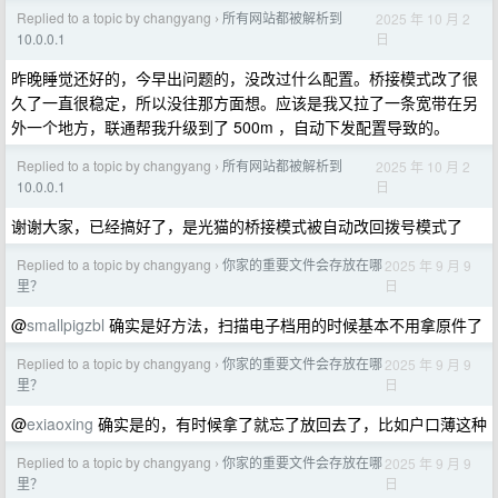
Replied to a topic by changyang
所有网站都被解析到
2025 年 10 月 2
›
日
10.0.0.1
昨晚睡觉还好的，今早出问题的，没改过什么配置。桥接模式改了很
久了一直很稳定，所以没往那方面想。应该是我又拉了一条宽带在另
外一个地方，联通帮我升级到了 500m ，自动下发配置导致的。
Replied to a topic by changyang
所有网站都被解析到
2025 年 10 月 2
›
日
10.0.0.1
谢谢大家，已经搞好了，是光猫的桥接模式被自动改回拨号模式了
Replied to a topic by changyang
你家的重要文件会存放在哪
2025 年 9 月 9
›
日
里？
@
smallpigzbl
确实是好方法，扫描电子档用的时候基本不用拿原件了
Replied to a topic by changyang
你家的重要文件会存放在哪
2025 年 9 月 9
›
日
里？
@
exiaoxing
确实是的，有时候拿了就忘了放回去了，比如户口薄这种
Replied to a topic by changyang
你家的重要文件会存放在哪
2025 年 9 月 9
›
日
里？